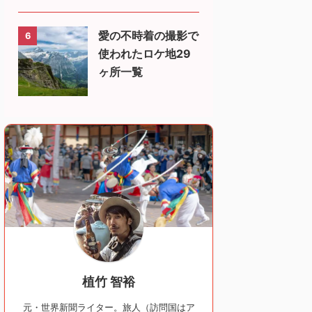
愛の不時着の撮影で
6
使われたロケ地29
ヶ所一覧
植竹 智裕
元・世界新聞ライター。旅人（訪問国はア