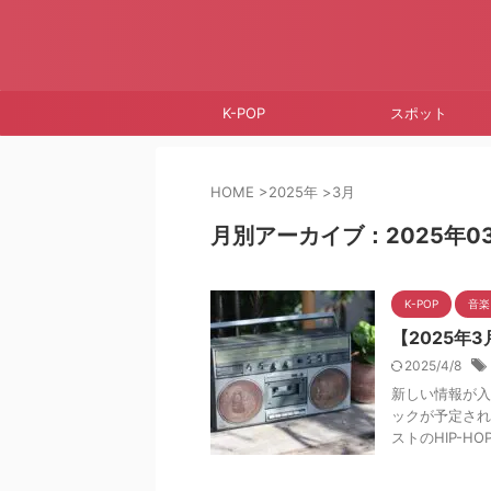
K-POP
スポット
HOME
>
2025年
>
3月
月別アーカイブ：2025年0
K-POP
音楽
【2025年
2025/4/8
新しい情報が入
ックが予定され
ストのHIP-H