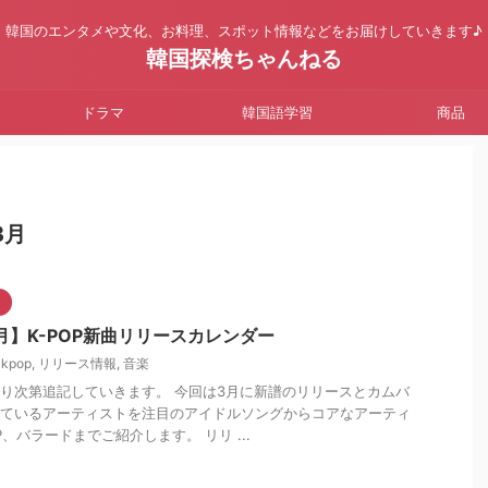
韓国のエンタメや文化、お料理、スポット情報などをお届けしていきます♪
韓国探検ちゃんねる
ドラマ
韓国語学習
商品
3月
3月】K-POP新曲リリースカレンダー
kpop
,
リリース情報
,
音楽
り次第追記していきます。 今回は3月に新譜のリリースとカムバ
ているアーティストを注目のアイドルソングからコアなアーティ
OP、バラードまでご紹介します。 リリ ...