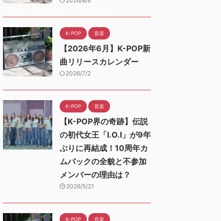
2026/8/8
K-POP
音楽
【2026年6月】K-POP新
曲リリースカレンダー
2026/7/2
K-POP
音楽
【K-POP界の奇跡】伝説
の初代女王「I.O.I」が9年
ぶりに再結成！10周年カ
ムバックの全貌と不参加
メンバーの理由は？
2026/5/21
K-POP
音楽