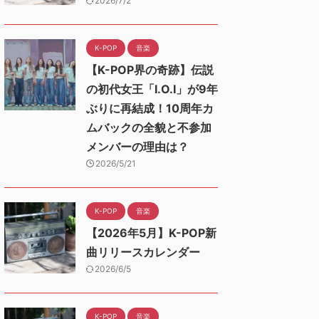
2026/7/2
K-POP
音楽
【K-POP界の奇跡】伝説
の初代女王「I.O.I」が9年
ぶりに再結成！10周年カ
ムバックの全貌と不参加
メンバーの理由は？
2026/5/21
K-POP
音楽
【2026年5月】K-POP新
曲リリースカレンダー
2026/6/5
K-POP
音楽