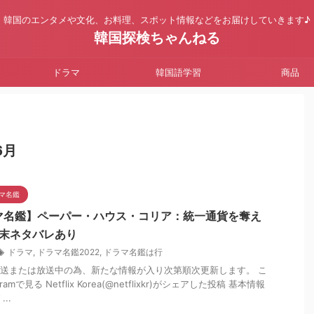
韓国のエンタメや文化、お料理、スポット情報などをお届けしていきます♪
韓国探検ちゃんねる
ドラマ
韓国語学習
商品
6月
マ名鑑
マ名鑑】ペーパー・ハウス・コリア：統一通貨を奪え
結末ネタバレあり
ドラマ
,
ドラマ名鑑2022
,
ドラマ名鑑は行
送または放送中の為、新たな情報が入り次第順次更新します。 こ
ramで見る Netflix Korea(@netflixkr)がシェアした投稿 基本情報
..