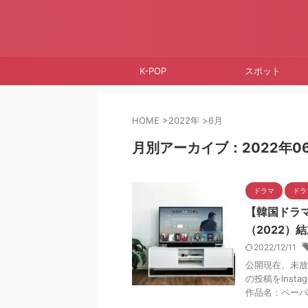
K-POP
スポット
HOME
>
2022年
>
6月
月別アーカイブ：2022年0
ドラマ
ドラ
【韓国ドラ
（2022）
2022/12/11
公開現在、未放
の投稿をInstag
作品名：ペーパ .