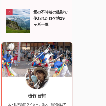
愛の不時着の撮影で
6
使われたロケ地29
ヶ所一覧
植竹 智裕
元・世界新聞ライター。旅人（訪問国はア