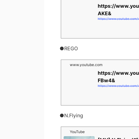
https://www.yo
AKE&
●REGO
www.youtube.com
https://www.yo
FBw4&
●N.Flying
YouTube