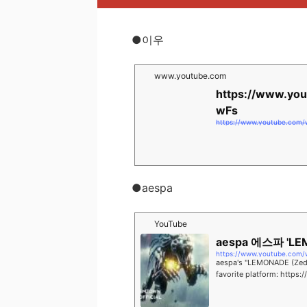
●이우
www.youtube.com
https://www.yo
wFs
https://www.youtube.com
●aespa
YouTube
aespa 에스파 'LE
https://www.youtube.com
aespa's "LEMONADE (Zedd
favorite platform: https
outu.be/83C3TZ4Zm_o[..