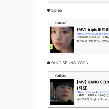
●tripleS
YouTube
[MV] tripleS(트
https://www.youtube.com/
tripleS(트리플에스) _ Baby
즐거움을 1theK(원더케이)에서 만
be channel of K-POP Wonde
●KANG SEUNG YOON
YouTube
[MV] KANG SEU
(직진)
https://www.youtube.com
KANG SEUNG YOON(강승윤)
kie(2026) Original Sound Track 
s://music.bugs.co.kr/alb..