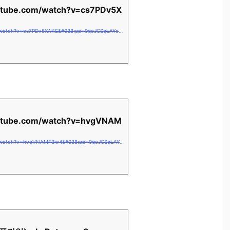
utube.com/watch?v=cs7PDv5X
https://www.youtube.com/watch?v=cs7PDv5XAKE&#038;pp=0gcJCSgLAYcqIYzv
utube.com/watch?v=hvgVNAM
https://www.youtube.com/watch?v=hvgVNAMFBw4&#038;pp=0gcJCSgLAYcqIYzv