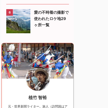
愛の不時着の撮影で
6
使われたロケ地29
ヶ所一覧
植竹 智裕
元・世界新聞ライター。旅人（訪問国はア