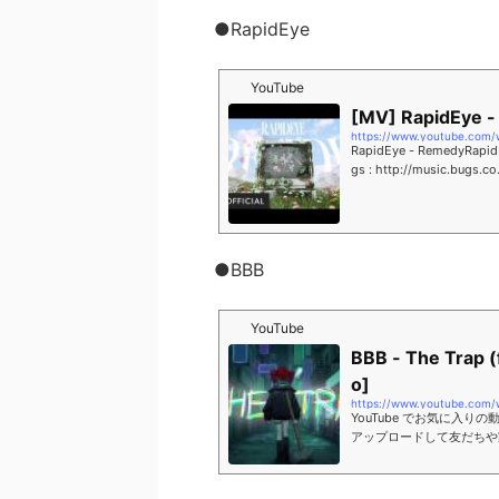
●RapidEye
YouTube
[MV] RapidEye 
https://www.youtube.com
RapidEye - RemedyRapidE
gs : http://music.bugs
●BBB
YouTube
BBB - The Trap (
o]
https://www.youtube.com
YouTube でお気に入
アップロードして友だちや