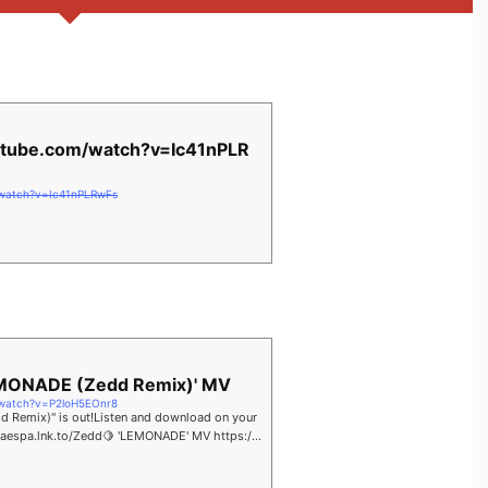
utube.com/watch?v=Ic41nPLR
/watch?v=Ic41nPLRwFs
MONADE (Zedd Remix)' MV
/watch?v=P2loH5EOnr8
 Remix)" is out!Listen and download on your
://aespa.lnk.to/Zedd🍋 'LEMONADE' MV https://y
.