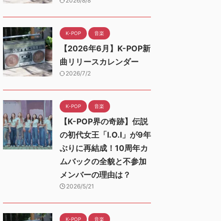
2026/8/8
K-POP
音楽
【2026年6月】K-POP新
曲リリースカレンダー
2026/7/2
K-POP
音楽
【K-POP界の奇跡】伝説
の初代女王「I.O.I」が9年
ぶりに再結成！10周年カ
ムバックの全貌と不参加
メンバーの理由は？
2026/5/21
K-POP
音楽