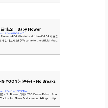
리플에스) _ Baby Flower
watch?v=WAIk5lLnvZI
 FlowerK-POP Wonderland, 1theKK-POP의 모든
나보세요! :)Welcome to the official YouTu
rland, 1t...
NG YOON(강승윤) - No Breaks
/watch?v=fhaNZlCSSNw
 - No Breaks(직진)JTBC Drama Reborn Roo
- Part.1Now Available on : ▶Bugs : http
.