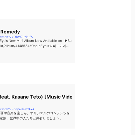
- Remedy
/watch?v=QDWZuzjrufA
ye's New Mini Album Now Available on : ▶Bu
.co.kr/album/4148534#RapidEye #라피드아이...
feat. Kasane Teto) [Music Vide
/watch?v=0QtaHnPCAxA
りの動画や音楽を楽しみ、オリジナルのコンテンツを
家族、世界中の人たちと共有しましょう。