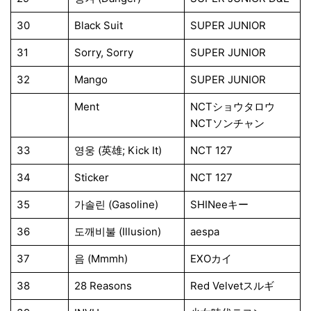
30
Black Suit
SUPER JUNIOR
31
Sorry, Sorry
SUPER JUNIOR
32
Mango
SUPER JUNIOR
Ment
NCTショウタロウ
NCTソンチャン
33
영웅 (英雄; Kick It)
NCT 127
34
Sticker
NCT 127
35
가솔린 (Gasoline)
SHINeeキー
36
도깨비불 (Illusion)
aespa
37
음 (Mmmh)
EXOカイ
38
28 Reasons
Red Velvetスルギ