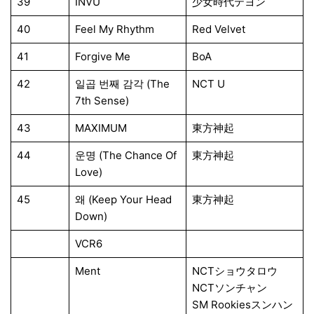
39
INVU
少女時代テヨン
40
Feel My Rhythm
Red Velvet
41
Forgive Me
BoA
42
일곱 번째 감각 (The
NCT U
7th Sense)
43
MAXIMUM
東方神起
44
운명 (The Chance Of
東方神起
Love)
45
왜 (Keep Your Head
東方神起
Down)
VCR6
Ment
NCTショウタロウ
NCTソンチャン
SM Rookiesスンハン