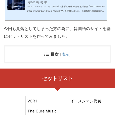
🕒️2022年1月2日
SMエンターテインメントは2022年1月1日の午後1時から無料公演「SM TOWN LIVE
2022：SMCU EXPRESS @ KWANGYA」を開催しました。 この投稿をInstagramで
見る SM Entertainment Group(@smtown)がシェアした投稿 YouTubeなど複数のS
NSメディアを通じて全世界で放送されましたが、放送後は現在のところ再視聴不可
となっています。元旦ですから家族と集まったり、初詣に出かけたりしていて見逃
今回も見落としてしまった方の為に、韓国語のサイトを基
した！という方も多いのではないでしょうか？筆者も見事に見落としたㅠㅠ誰が出
て、何を歌ったの？って気になる方も多いと思うの...
にセットリストを作ってみました。
目次
[
表示
]
セットリスト
VCR1
イ・スンマン代表
The Cure Music