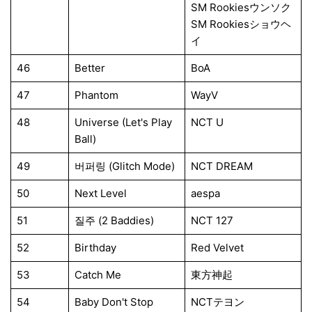
SM Rookiesウンソク
SM Rookiesショウヘ
イ
46
Better
BoA
47
Phantom
WayV
48
Universe (Let's Play
NCT U
Ball)
49
버퍼링 (Glitch Mode)
NCT DREAM
50
Next Level
aespa
51
질주 (2 Baddies)
NCT 127
52
Birthday
Red Velvet
53
Catch Me
東方神起
54
Baby Don't Stop
NCTテヨン