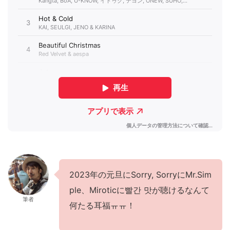
2023年の元旦にSorry, SorryにMr.Sim
ple、Miroticに빨간 맛が聴けるなんて
筆者
何たる耳福ㅠㅠ！