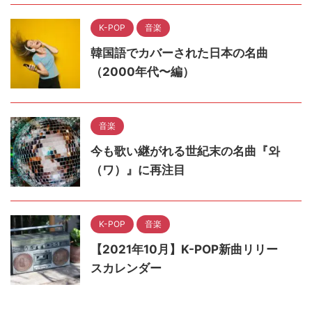
K-POP
音楽
韓国語でカバーされた日本の名曲
（2000年代〜編）
音楽
今も歌い継がれる世紀末の名曲『와
（ワ）』に再注目
K-POP
音楽
【2021年10月】K-POP新曲リリー
スカレンダー