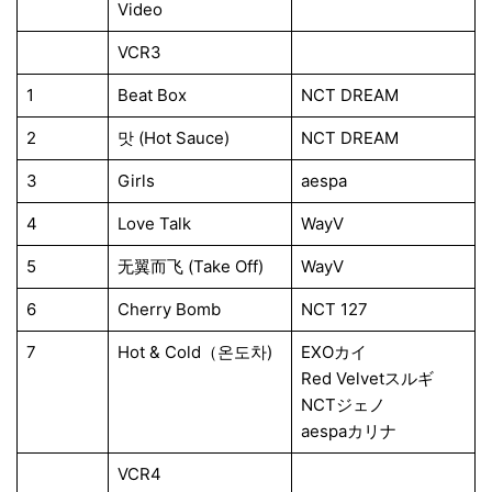
Video
VCR3
1
Beat Box
NCT DREAM
2
맛 (Hot Sauce)
NCT DREAM
3
Girls
aespa
4
Love Talk
WayV
5
无翼而飞 (Take Off)
WayV
6
Cherry Bomb
NCT 127
7
Hot & Cold（온도차)
EXOカイ
Red Velvetスルギ
NCTジェノ
aespaカリナ
VCR4