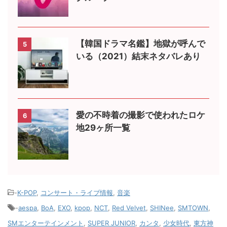
【韓国ドラマ名鑑】地獄が呼んで
5
いる（2021）結末ネタバレあり
愛の不時着の撮影で使われたロケ
6
地29ヶ所一覧
-
K-POP
,
コンサート・ライブ情報
,
音楽
-
aespa
,
BoA
,
EXO
,
kpop
,
NCT
,
Red Velvet
,
SHINee
,
SMTOWN
,
SMエンターテインメント
,
SUPER JUNIOR
,
カンタ
,
少女時代
,
東方神