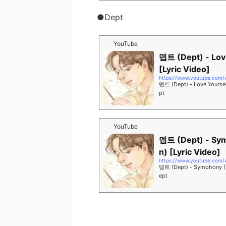
●Dept
YouTube
뎁트 (Dept) - Love
[Lyric Video]
https://www.youtube.com
뎁트 (Dept) - Love Yoursel
pt
YouTube
뎁트 (Dept) - Symp
n) [Lyric Video]
https://www.youtube.com
뎁트 (Dept) - Symphony (F
ept