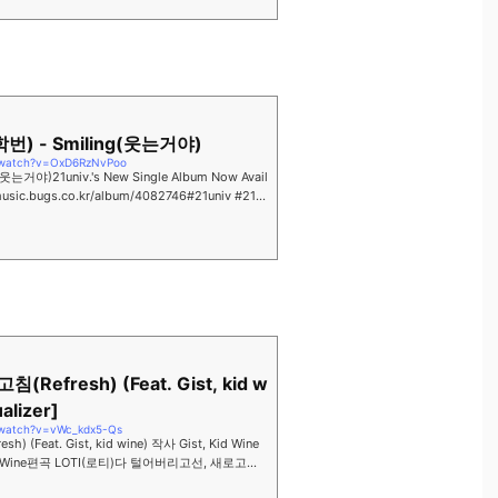
cial YouTube channe...
1학번) - Smiling(웃는거야)
/watch?v=OxD6RzNvPoo
(웃는거야)21univ.'s New Single Album Now Avail
//music.bugs.co.kr/album/4082746#21univ #21학
(Refresh) (Feat. Gist, kid w
ualizer]
/watch?v=vWc_kdx5-Qs
) (Feat. Gist, kid wine) 작사 Gist, Kid Wine
 Kid Wine편곡 LOTI(로티)다 털어버리고선, 새로고침