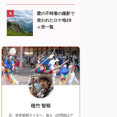
愛の不時着の撮影で
6
使われたロケ地29
ヶ所一覧
植竹 智裕
元・世界新聞ライター。旅人（訪問国はア