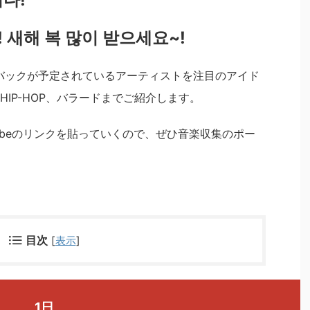
 새해 복 많이 받으세요~!
バックが予定されているアーティストを注目のアイド
IP-HOP、バラードまでご紹介します。
ubeのリンクを貼っていくので、ぜひ音楽収集のポー
目次
[
表示
]
1日