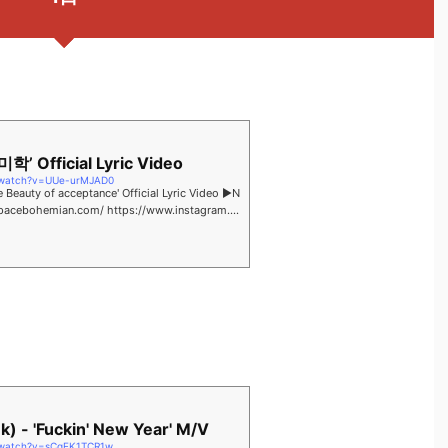
’ Official Lyric Video
/watch?v=UUe-urMJAD0
auty of acceptance' Official Lyric Video ▶︎N
.spacebohemian.com/ https://www.instagram.c
...
) - 'Fuckin' New Year' M/V
/watch?v=sCgEK1TCR1w