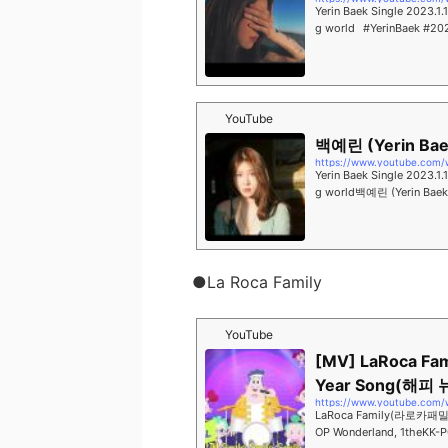
Yerin Baek Single 2023.1.1 6pm(KST) Release⠀01. Fuckin' New Year02. 
g world⠀#YerinBaek #20
YouTube
백예린 (Yerin Baek
https://www.youtube.com
Yerin Baek Single 2023.1.1 6pm(KST) Release⠀01. Fuckin' New Year02. 
g world백예린 (Yerin Baek)
nie ▶ http...
●La Roca Family
YouTube
[MV] LaRoca F
Year Song(해피
https://www.youtube.com
LaRoca Family(라로카패밀
OP Wonderland, 1th