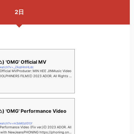
2日
 'OMG' Official MV
/watch?v=_ZAgIHmHLdc
fficial MVProducer: MIN HEE JINMusic Video
(DOLPHINERS FILM)ⓒ 2023 ADOR. All Rights R
Jea...
 'OMG' Performance Video
/watch?v=m3sM0zIG1jY
rformance Video (Fix ver.)ⓒ 2023 ADOR. All
 with NewJeansPHONING https://phoning.onel