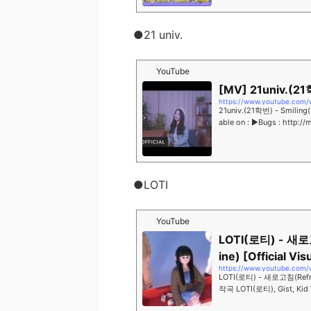
세요! :)Welcome to the offi
●21 univ.
YouTube
[MV] 21univ.(2
https://www.youtube.com
21univ.(21학번) - Smiling
able on : ▶Bugs : http:
번 #웃는거야SUPE...
●LOTI
YouTube
LOTI(로티) - 새로고침
ine) [Official Vis
https://www.youtube.com
LOTI(로티) - 새로고침(Refresh
작곡 LOTI(로티), Gist,
해 ! Lyrics by Gist,...