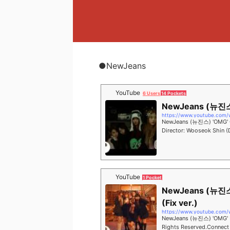
●NewJeans
YouTube
6 Users
14 Pockets
NewJeans (뉴진스)
https://www.youtube.com
NewJeans (뉴진스) 'OMG' O
Director: Wooseok Shin 
eserved.Connect with New
YouTube
1 Pocket
NewJeans (뉴진스)
(Fix ver.)
https://www.youtube.com
NewJeans (뉴진스) 'OMG' Pe
Rights Reserved.Connect