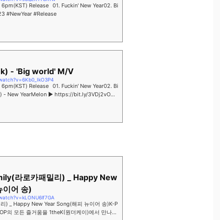
Bi
23 #NewYear #Release
) - 'Big world' M/V
/watch?v=6Kb0_IkO3P4
Bi
 - New YearMelon ▶ https://bit.ly/3VDj2vOGe
amily(라로카패밀리) _ Happy New
 뉴이어 송)
/watch?v=kLONU6lf7GA
리) _ Happy New Year Song(해피 뉴이어 송)K-P
eKK-POP의 모든 즐거움을 1theK(원더케이)에서 만나보