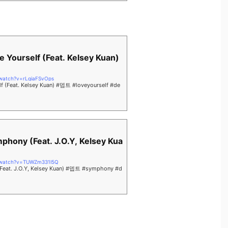
 Yourself (Feat. Kelsey Kuan)
/watch?v=rLgiaFSvOps
f (Feat. Kelsey Kuan) #뎁트 #loveyourself #de
hony (Feat. J.O.Y, Kelsey Kua
/watch?v=TUWZm331l5Q
eat. J.O.Y, Kelsey Kuan) #뎁트 #symphony #d