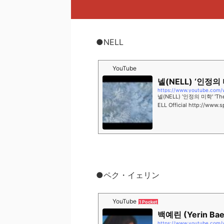
●NELL
YouTube
넬(NELL) ‘인정의 미학
https://www.youtube.com
넬(NELL) ‘인정의 미학' 'The Be
ELL Official http://www
om/spacebohemians https
●ペク・イェリン
YouTube
1 Pocket
백예린 (Yerin Baek
https://www.youtube.com