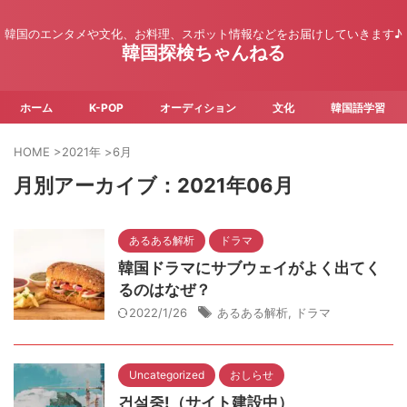
韓国のエンタメや文化、お料理、スポット情報などをお届けしていきます♪
韓国探検ちゃんねる
ホーム
K-POP
オーディション
文化
韓国語学習
HOME
>
2021年
>
6月
月別アーカイブ：2021年06月
あるある解析
ドラマ
韓国ドラマにサブウェイがよく出てく
るのはなぜ？
2022/1/26
あるある解析
,
ドラマ
Uncategorized
おしらせ
건설중!（サイト建設中）