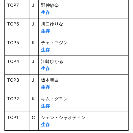
TOP7
J
野仲紗奈
生存
TOP6
J
川口ゆりな
生存
TOP5
K
チェ・ユジン
生存
TOP4
J
江崎ひかる
生存
TOP3
J
坂本舞白
生存
TOP2
K
キム・ダヨン
生存
TOP1
C
シェン・シャオティン
生存