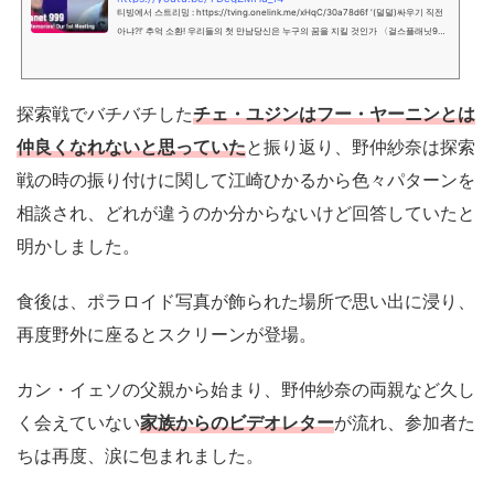
티빙에서 스트리밍 : https://tving.onelink.me/xHqC/30a78d6f '(덜덜)싸우기 직전
아냐?!' 추억 소환! 우리들의 첫 만남당신은 누구의 꿈을 지킬 것인가 〈걸스플래닛999
: 소녀대전〉그동안 〈걸스플래닛999 : 소녀대전＞을 시청해 주신전 세...
探索戦でバチバチした
チェ・ユジンはフー・ヤーニンとは
仲良くなれないと思っていた
と振り返り、野仲紗奈は探索
戦の時の振り付けに関して江崎ひかるから色々パターンを
相談され、どれが違うのか分からないけど回答していたと
明かしました。
食後は、ポラロイド写真が飾られた場所で思い出に浸り、
再度野外に座るとスクリーンが登場。
カン・イェソの父親から始まり、野仲紗奈の両親など久し
く会えていない
家族からのビデオレター
が流れ、参加者た
ちは再度、涙に包まれました。