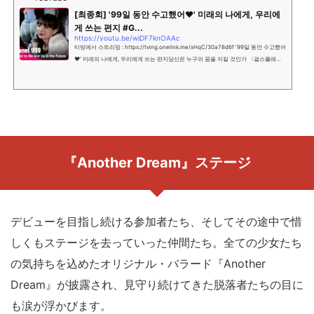
[최종회] '99일 동안 수고했어♥' 미래의 나에게, 우리에
게 쓰는 편지 #G...
https://youtu.be/wjDF7knOAAc
티빙에서 스트리밍 : https://tving.onelink.me/xHqC/30a78d6f '99일 동안 수고했어
♥' 미래의 나에게, 우리에게 쓰는 편지당신은 누구의 꿈을 지킬 것인가 〈걸스플래닛9
99 : 소녀대전〉그동안 〈걸스플래닛999 : 소녀대전＞을 시청해 주신전 세...
『Another Dream』ステージ
デビューを目指し続ける参加者たち、そしてその途中で惜
しくもステージを去っていった仲間たち。全ての少女たち
の気持ちを込めたオリジナル・バラード『Another
Dream』が披露され、見守り続けてきた脱落者たちの目に
も涙が浮かびます。