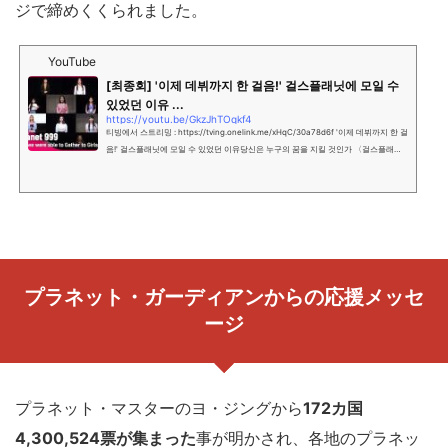
ジで締めくくられました。
YouTube
[최종회] '이제 데뷔까지 한 걸음!' 걸스플래닛에 모일 수
있었던 이유 ...
https://youtu.be/GkzJhTOqkf4
티빙에서 스트리밍 : https://tving.onelink.me/xHqC/30a78d6f '이제 데뷔까지 한 걸
음!' 걸스플래닛에 모일 수 있었던 이유당신은 누구의 꿈을 지킬 것인가 〈걸스플래닛9
99 : 소녀대전〉그동안 〈걸스플래닛999 : 소녀대전〉을 시청해 주신전 세...
プラネット・ガーディアンからの応援メッセ
ージ
プラネット・マスターのヨ・ジングから
172カ国
4,300,524票が集まった
事が明かされ、各地のプラネッ