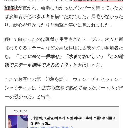
招待状
が置かれ、会場に向かったメンバーを待っていたの
は参加者が他の参加者を描いた絵でした。眉毛がなかった
り、絵心が無かったりと衝撃と笑いに包まれました。
続いて向かったのは晩餐が用意されたテーブル。次々と運
ばれてくるステーキなどの高級料理に舌鼓を打つ参加者た
ち。
「ここに来て一番幸せ」「水までおいしい」「この建
物でステーキ調理できるの！？」
と大はしゃぎ。
ここでお互いの第一印象を語り、ウェン・ヂャとシェン・
シャオティンは
「北京の空港で初めて会ったスー・ルイチ
ーが恐かった」
と告白。
YouTube
[최종회] '(덜덜)싸우기 직전 아냐?!' 추억 소환! 우리들의
첫 만남 #Gi...
https://youtu.be/YDegZMHu_f4