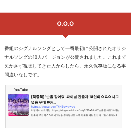
O.O.O
番組のシグナルソングとして一番最初に公開されたオリジ
ナルソングの18人バージョンが公開されました。これまで
欠かさず視聴してきた人からしたら、永久保存版になる事
間違いなしです。
YouTube
[최종회] '손을 잡아줘' 파이널 진출자 18인의 O.O.O 시그
널송 무대 #Gi...
https://youtu.be/rTkNSewvwyg
티빙에서 스트리밍 : https://tving.onelink.me/xHqC/30a78d6f '손을 잡아줘' 파이널
진출자 18인의 O.O.O 시그널송 무대당신은 누구의 꿈을 지킬 것인가 〈걸스플래닛99
9 : 소녀대전〉그동안 〈걸스플래닛999 : 소녀대전＞을 시청해 주신전 ...