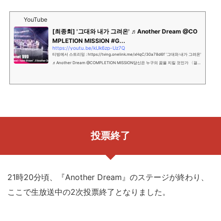
YouTube
[최종회] '그대와 내가 그려온' ♬Another Dream @CO
MPLETION MISSION #G...
https://youtu.be/kUk6zp-Uz7Q
티빙에서 스트리밍 : https://tving.onelink.me/xHqC/30a78d6f '그대와 내가 그려온'
♬Another Dream @COMPLETION MISSION당신은 누구의 꿈을 지킬 것인가 〈걸스
플래닛999 : 소녀대전〉그동안 〈걸스플래닛999 : 소녀대...
投票終了
21時20分頃、『Another Dream』のステージが終わり、
ここで生放送中の2次投票終了となりました。