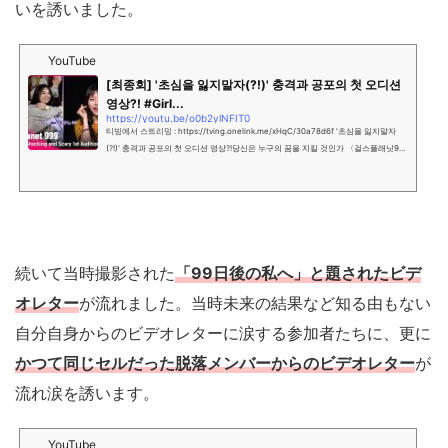
いを誘いました。
YouTube
[최종회] '초심을 잃지말자(?!)' 충격과 공포의 첫 오디션
영상?! #Girl...
https://youtu.be/o0b2ylNFIT0
티빙에서 스트리밍 : https://tving.onelink.me/xHqC/30a78d6f '초심을 잃지말자
(?!)' 충격과 공포의 첫 오디션 영상?!당신은 누구의 꿈을 지킬 것인가 〈걸스플래닛99
9 : 소녀대전〉그동안 〈걸스플래닛999 : 소녀대전＞을 시청해 주신전 세계...
続いて当時撮影された
「99日後の私へ」と題されたビデ
オレター
が流れました。当時未来の結果など知る由もない
自分自身からのビデオレターに涙する参加者たちに、更に
かつて同じセルだった脱落メンバーからのビデオレター
が
流れ涙を誘います。
YouTube