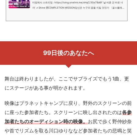
티빙에서 스트리밍 : https://tving.onelink.me/xHqC/30a78d6f '날 비춘 건 바로 너
야' ♬Shine @COMPLETION MISSION당신은 누구의 꿈을 지킬 것인가 〈걸스플래닛
999 : 소녀대전〉그동안 〈걸스플래닛999 : 소녀대전＞을 시청...
99日後のあなたへ
舞台は終わりましたが、ここでサプライズでもう1曲、更
にステージがある事が明かされます。
映像はプラネットキャンプに戻り、野外のスクリーンの前
に座った参加者たち。スクリーンに映し出されたのは
各参
加者たちのオーディション時の映像。
お尻で歩く野仲紗奈
や首でリズムを取る川口ゆりななど参加者たちの悲鳴と笑