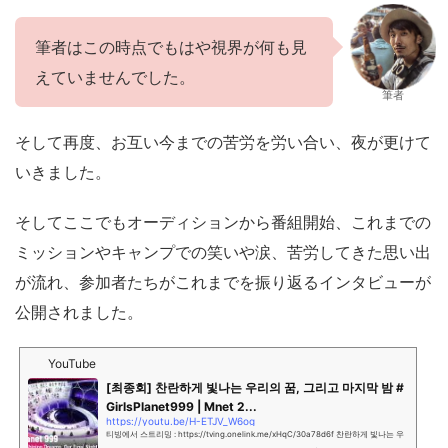
筆者はこの時点でもはや視界が何も見
えていませんでした。
筆者
そして再度、お互い今までの苦労を労い合い、夜が更けて
いきました。
そしてここでもオーディションから番組開始、これまでの
ミッションやキャンプでの笑いや涙、苦労してきた思い出
が流れ、参加者たちがこれまでを振り返るインタビューが
公開されました。
YouTube
[최종회] 찬란하게 빛나는 우리의 꿈, 그리고 마지막 밤 #
GirlsPlanet999 | Mnet 2...
https://youtu.be/H-ETJV_W6og
티빙에서 스트리밍 : https://tving.onelink.me/xHqC/30a78d6f 찬란하게 빛나는 우