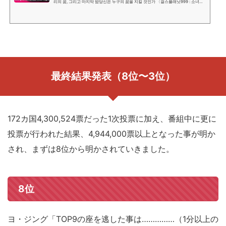
리의 꿈, 그리고 마지막 밤당신은 누구의 꿈을 지킬 것인가 〈걸스플래닛999 : 소녀대
전〉그동안 〈걸스플래닛999 : 소녀대전＞을 시청해 주신전 세계 글로벌 플래닛...
最終結果発表（8位〜3位）
172カ国4,300,524票だった1次投票に加え、番組中に更に
投票が行われた結果、4,944,000票以上となった事が明か
され、まずは8位から明かされていきました。
8位
ヨ・ジング「TOP9の座を逃した事は……………（1分以上の