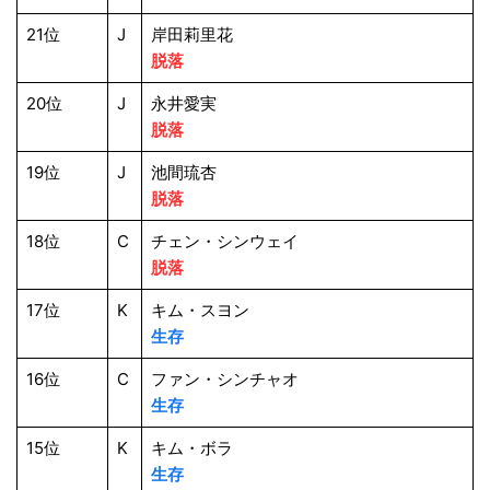
21位
J
岸田莉里花
脱落
20位
J
永井愛実
脱落
19位
J
池間琉杏
脱落
18位
C
チェン・シンウェイ
脱落
17位
K
キム・スヨン
生存
16位
C
ファン・シンチャオ
生存
15位
K
キム・ボラ
生存