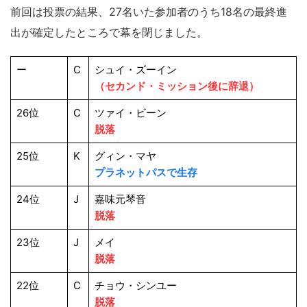
前回は投票の結果、27名いた参加者のうち18名の最終進
出が確定したところで幕を閉じました。
ー
C
シュイ・ズーイン
（セカンド・ミッション後に辞退）
26位
C
ツァイ・ビーン
脱落
25位
K
グィン・マヤ
プラネットパスで生存
24位
J
嘉味元琴音
脱落
23位
J
メイ
脱落
22位
C
チョウ・シンユー
脱落