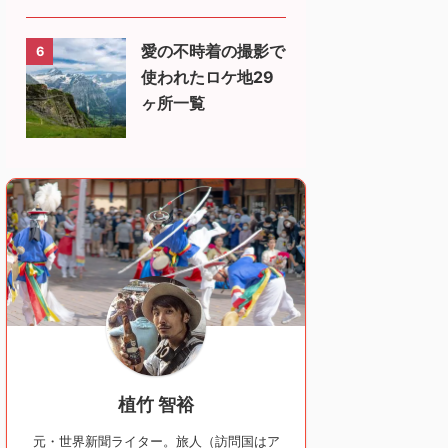
愛の不時着の撮影で
6
使われたロケ地29
ヶ所一覧
植竹 智裕
元・世界新聞ライター。旅人（訪問国はア