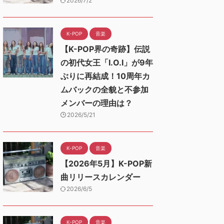
2026/7/2
K-POP
音楽
【K-POP界の奇跡】伝説
の初代女王「I.O.I」が9年
ぶりに再結成！10周年カ
ムバックの全貌と不参加
メンバーの理由は？
2026/5/21
K-POP
音楽
【2026年5月】K-POP新
曲リリースカレンダー
2026/6/5
K-POP
音楽