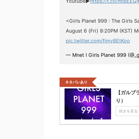
Youtube▶
https://t.co/mlbEE
<Girls Planet 999 : The Girls 
August 6 (Fri) 8:20PM (KST) M
pic.twitter.com/fimy8EtKoo
— Mnet I Girls Planet 999 (@_
ネタバレあり
【ガルプ
り）
続きを見る