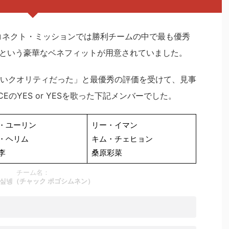
コネクト・ミッションでは勝利チームの中で最も優秀
という豪華なベネフィットが用意されていました。
いクオリティだった」と最優秀の評価を受けて、見事
EのYES or YESを歌った下記メンバーでした。
・ユーリン
リー・イマン
・ヘリム
キム・チェヒョン
李
桑原彩菜
チーム名：
고싶넹（チャック ポゴシムネン）