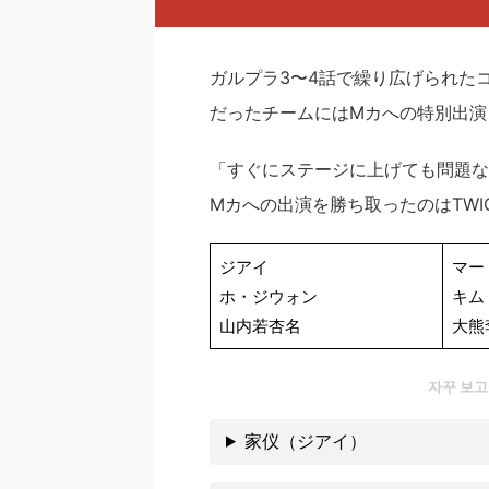
ガルプラ3〜4話で繰り広げられた
だったチームにはMカへの特別出演
「すぐにステージに上げても問題な
Mカへの出演を勝ち取ったのはTWIC
ジアイ
マー
ホ・ジウォン
キム
山内若杏名
大熊
자꾸 보
家仪（ジアイ）