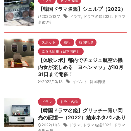
ドラマ
ドラマ名鑑
【韓国ドラマ名鑑】シュルプ（2022）
2022/12/7
ドラマ
,
ドラマ名鑑2022
,
ドラマ
名鑑さ行
スポット
旅行
韓国料理
飲食店情報（日本国内）
【体験レポ】都内でチェジュ航空の機
内食が楽しめる「ヨヘンマッ」が10月
31日まで開催！
2022/10/13
イベント
,
韓国料理
ドラマ
ドラマ名鑑
【韓国ドラマ名鑑】グリッチー青い閃
光の記憶ー（2022）結末ネタバレあり
2022/11/3
ドラマ
,
ドラマ名鑑2022
,
ドラマ
名鑑か行