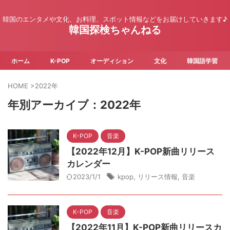
韓国のエンタメや文化、お料理、スポット情報などをお届けしていきます♪
韓国探検ちゃんねる
ホーム
K-POP
オーディション
文化
韓国語学習
HOME
>
2022年
年別アーカイブ：2022年
K-POP
音楽
【2022年12月】K-POP新曲リリース
カレンダー
2023/1/1
kpop
,
リリース情報
,
音楽
K-POP
音楽
【2022年11月】K-POP新曲リリースカ