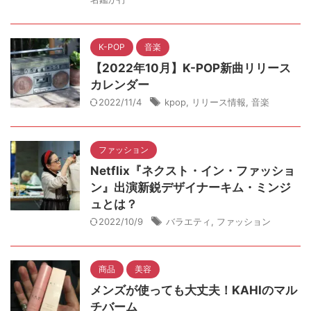
K-POP
音楽
【2022年10月】K-POP新曲リリース
カレンダー
2022/11/4
kpop
,
リリース情報
,
音楽
ファッション
Netflix『ネクスト・イン・ファッショ
ン』出演新鋭デザイナーキム・ミンジ
ュとは？
2022/10/9
バラエティ
,
ファッション
商品
美容
メンズが使っても大丈夫！KAHIのマル
チバーム