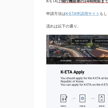
K-ETAは
飛行機搭乗の24時間前ま
申請方法は
K-ETA申請用サイト
もし
流れは以下の通り。