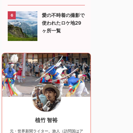
愛の不時着の撮影で
6
使われたロケ地29
ヶ所一覧
植竹 智裕
元・世界新聞ライター。旅人（訪問国はア