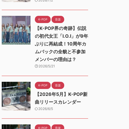
2026/7/2
K-POP
音楽
【K-POP界の奇跡】伝説
の初代女王「I.O.I」が9年
ぶりに再結成！10周年カ
ムバックの全貌と不参加
メンバーの理由は？
2026/5/21
K-POP
音楽
【2026年5月】K-POP新
曲リリースカレンダー
2026/6/5
K-POP
音楽