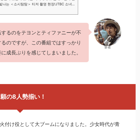
빛나는 ＜소시탐탐＞ 티저 촬영 현장!JTBC 소녀시
7월 5일 화요일 밤 9시 첫 방송💖#소시탐탐 #소
—————————————...
転するのをテヨンとティファニーが不
するのですが、この番組ではすっかり
筆者
姿に成長ぶりを感じてしまいました。
願の8人勢揃い！
Pの火付け役として大ブームになりました。少女時代が青