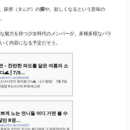
、探求（タ
グ）の
探
や、欲しくなるという意味の
ム
。
な魅力を持つ少女時代のメンバーが、多種多様なバラ
いく内容になる予定だそう。
편 - 찬란한 파도를 닮은 여름의 소
 | 7/5...
watch?v=aclzjEkeYqE
 소녀시대가 찾아옵니다🌊〈소시탐탐〉 7월 5일
시탐탐 #소녀시대 #1회예고편
예쁘게 노는 언니들 어디 가면 볼 수
만 8명...
watch?v=9LrIrtSsqT0
린 응원과 조언이 오가는 화기애애 그 잡채15년차 걸