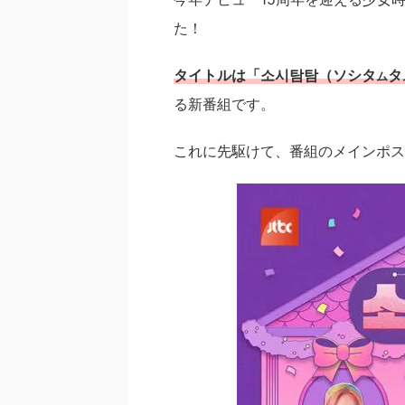
た！
タイトルは「소시탐탐（ソシタ
タ
ム
る新番組です。
これに先駆けて、番組のメインポス