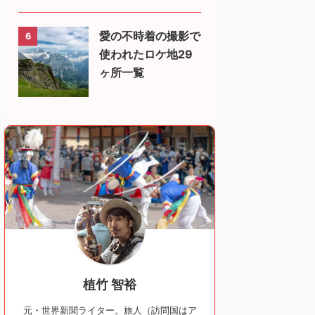
愛の不時着の撮影で
6
使われたロケ地29
ヶ所一覧
植竹 智裕
元・世界新聞ライター。旅人（訪問国はア