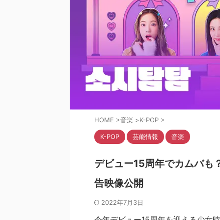
HOME
>
音楽
>
K-POP
>
K-POP
芸能情報
音楽
デビュー15周年でカムバも
告映像公開
2022年7月3日
今年デビュー15周年を迎える少女