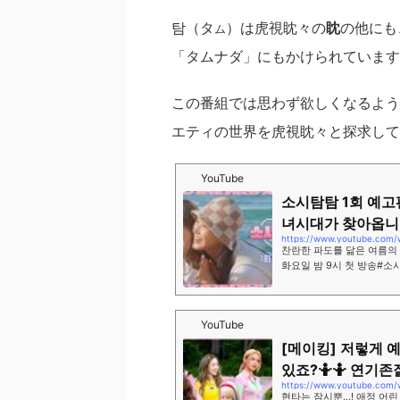
탐（タ
）は虎視眈々の
眈
の他にも
ム
「タムナダ」にもかけられています
この番組では思わず欲しくなるよう
エティの世界を虎視眈々と探求して
YouTube
소시탐탐 1회 예고
녀시대가 찾아옵니다🌊
https://www.youtube.com/
찬란한 파도를 닮은 여름의
화요일 밤 9시 첫 방송#소
YouTube
[메이킹] 저렇게 
있죠?🤷🤷‍ 연기존잘
https://www.youtube.com/
현타는 잠시뿐...! 애정 어