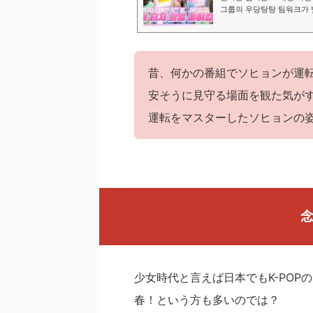
그룹의 우당탕탕 팀워크가 
대 완전체 예능 ＜소시탐탐＞
녀시대 #티저——————
昔、何かの番組でソヒョンが運
安そうに見守る場面を観た気が
運転をマスターしたソヒョンの
念
少女時代と言えば日本でもK-PO
春！という方も多いのでは？