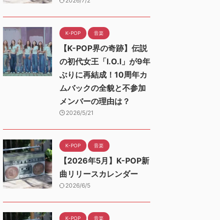
2026/7/2
K-POP
音楽
【K-POP界の奇跡】伝説
の初代女王「I.O.I」が9年
ぶりに再結成！10周年カ
ムバックの全貌と不参加
メンバーの理由は？
2026/5/21
K-POP
音楽
【2026年5月】K-POP新
曲リリースカレンダー
2026/6/5
K-POP
音楽