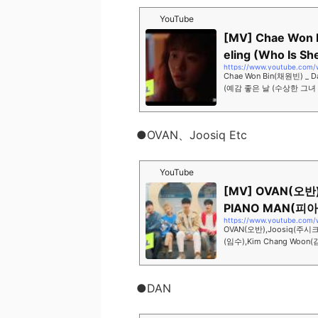
YouTube
[MV] Chae Won 
eling (Who Is Sh
https://www.youtube.com
Chae Won Bin(채원빈) _ Day
(예감 좋은 날 (수상한 그녀 OST
모든 즐거움을 1theK(원더
●OVAN、Joosiq Etc
YouTube
[MV] OVAN(오반
PIANO MAN(피아노
https://www.youtube.com/
OVAN(오반),Joosiq(주시크
(임수),Kim Chang Woon(김
K-POP의 모든 즐거움을 1th
●DAN