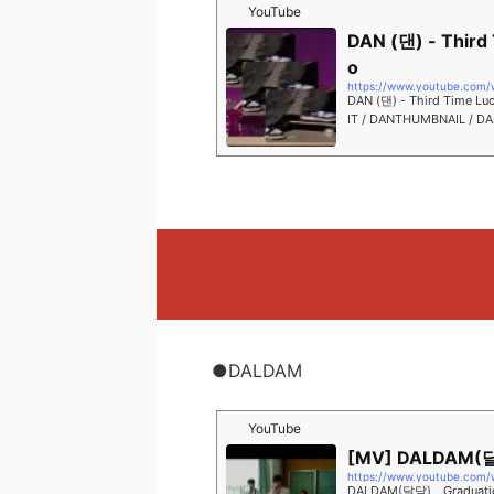
YouTube
DAN (댄) - Third 
o
https://www.youtube.com
DAN (댄) - Third Time Lu
IT / DANTHUMBNAIL / D
NLYRICS / DANCOMPOSED
●DALDAM
YouTube
[MV] DALDAM(달
https://www.youtube.com
DALDAM(달담) _ Graduati