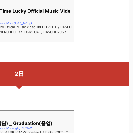
Time Lucky Official Music Vide
/watch?v=SUQS_TrOupk
cky Official Music VideoCREDITVIDEO / DANED
ANPRODUCER / DANVOCAL / DANCHORUS / DA
 / DANRECOR...
2日
담) _ Graduation(졸업)
/watch?v=ogh_v2bT0VA
on(졸업)K-POP Wonderland, 1theKK-POP의 모