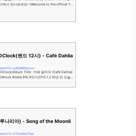
 만나보세요! :)Welcome to the official Yo
nderland, 1th...
OClock(밴드 12시) - Café Dahlia
/watch?v=p40b8RGocyo
2OClock)Album Title : 카페 달리아 (Café Dahlia)
-02#rock #indie #락 #인디2015.1.2.10년 전 오늘
발표한 날입니다...
(루나리아) - Song of the Moonli
/watch?v=K1OwSdcf5qc