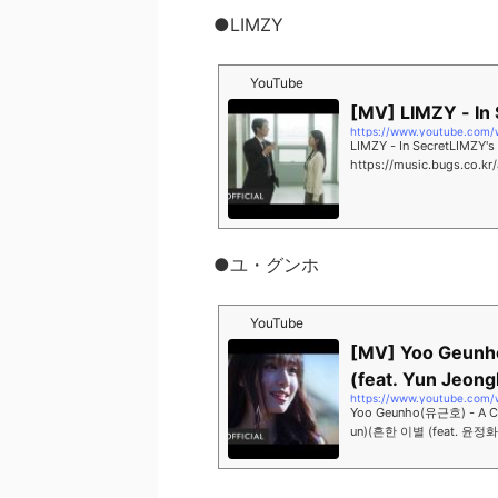
●LIMZY
YouTube
[MV] LIMZY - In 
https://www.youtube.com
LIMZY - In SecretLIMZY's Ne
https://music.bugs.co.kr
●ユ・グンホ
YouTube
[MV] Yoo Geunh
(feat. Yun Jeon
https://www.youtube.com
Yoo Geunho(유근호) - A Co
un)(흔한 이별 (feat. 윤정화, 김민준))Choi 
w Single Album [SIA 2024 