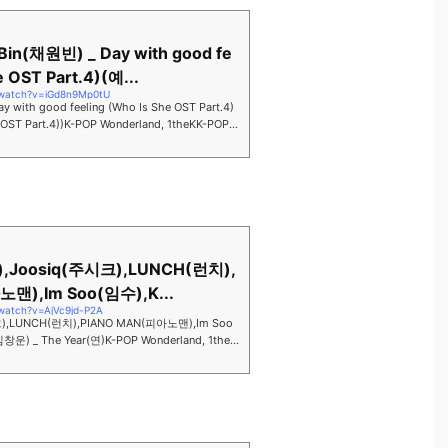
Bin(채원빈) _ Day with good fe
e OST Part.4)(예...
/watch?v=iGd8n9Mp0tU
 with good feeling (Who Is She OST Part.4)
 Part.4))K-POP Wonderland, 1theKK-POP의
케이)에서 만나보세요!...
),Joosiq(주시크),LUNCH(런치),
맨),Im Soo(임수),K...
watch?v=AjVc9jd-P2A
),LUNCH(런치),PIANO MAN(피아노맨),Im Soo
창운) _ The Year(연)K-POP Wonderland, 1theK
eK(원더케이)에서 만나보세요! :)...