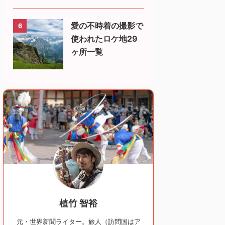
愛の不時着の撮影で
6
使われたロケ地29
ヶ所一覧
植竹 智裕
元・世界新聞ライター。旅人（訪問国はア