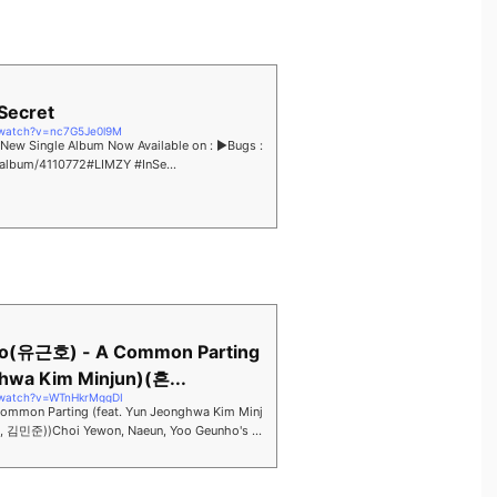
Secret
/watch?v=nc7G5Je0l9M
w Single Album Now Available on : ▶Bugs :
/album/4110772#LIMZY #InSe...
o(유근호) - A Common Parting
ghwa Kim Minjun)(흔...
/watch?v=WTnHkrMggDI
mmon Parting (feat. Yun Jeonghwa Kim Minj
Yewon, Naeun, Yoo Geunho's Ne
Pr...