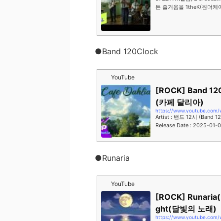
든 즐거움을 1theK(원더케이)에서
uTube channel of K-POP Wo
●Band 120Clock
YouTube
[ROCK] Band 12
(카페 달리아)
https://www.youtube.com
Artist : 밴드 12시 (Band 1
Release Date : 2025-01
은 밴드 12시의 첫 앨범을 
●Runaria
YouTube
[ROCK] Runaria
ght(달빛의 노래)
https://www.youtube.com