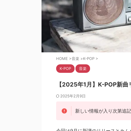
HOME
>
音楽
>
K-POP
>
K-POP
音楽
【2025年1月】K-POP
2025年2月9日
新しい情報が入り次第追
今回は9月に新譜のリリースとカム