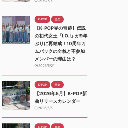
2026/7/2
K-POP
音楽
【K-POP界の奇跡】伝説
の初代女王「I.O.I」が9年
ぶりに再結成！10周年カ
ムバックの全貌と不参加
メンバーの理由は？
2026/5/21
K-POP
音楽
【2026年5月】K-POP新
曲リリースカレンダー
2026/6/5
K-POP
音楽