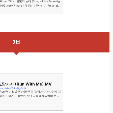
Album Title : 달빛의 노래 (Song of the Moonlig
-01-02#rock #indie #락 #인디루나리아(Runaria) –
 발이 메여저는...
3日
도망가자 (Run With Me) MV
watch?v=Yl4gGf_0vKk
(Run With Me) MV성현우의 ‘도망가자’는사람에 치
속에서도망가고 싶었던 지난 일들을 생각하며 쓴 자
람을 위로해 주고 사랑해 주고 싶은마음을 담아 쉬고
라는 의미를 ...