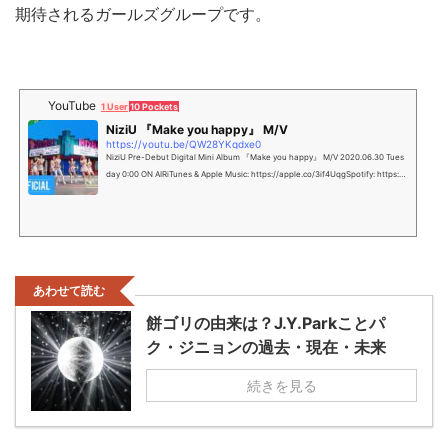
期待されるガールズグループです。
YouTube
1 User
10 Pockets
NiziU 『Make you happy』 M/V
https://youtu.be/QW28YKqdxe0
NiziU Pre-Debut Digital Mini Album 『Make you happy』 M/V 2020.06.30 Tues
day 0:00 ON AIRiTunes & Apple Music: https://apple.co/3if4UqgSpotify: https://
spoti.f...
あわせて読む
餅ゴリの由来は？J.Y.Parkことパ
ク・ジニョンの過去・現在・未来
続きを見る