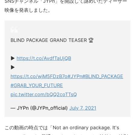
SNSチャンネル「JYPn」を開設して謎めいたティーザー
映像を発表しました。
BLIND PACKAGE GRAND TEASER 🏆
▶
https://t.co/AvdfTaUjQB
▶
https://t.co/wjM5FDzB7o
#JYPn
#BLIND_PACKAGE
#GRAB_YOUR_FUTURE
pic.twitter.com/bQQ2coTTsQ
— JYPn (@JYPn_official)
July 7, 2021
この動画の時点では「Not an ordinary package. It's