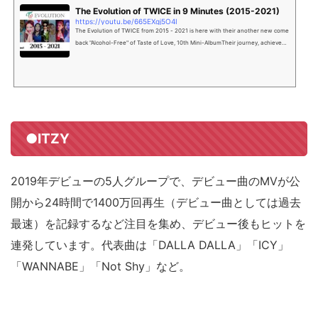
The Evolution of TWICE in 9 Minutes (2015-2021)
https://youtu.be/665EXgj5O4I
The Evolution of TWICE from 2015 - 2021 is here with their another new come
back "Alcohol-Free" of Taste of Love, 10th Mini-AlbumTheir journey, achievem
ent an...
●ITZY
2019年デビューの5人グループで、デビュー曲のMVが公
開から24時間で1400万回再生（デビュー曲としては過去
最速）を記録するなど注目を集め、デビュー後もヒットを
連発しています。代表曲は「DALLA DALLA」「ICY」
「WANNABE」「Not Shy」など。