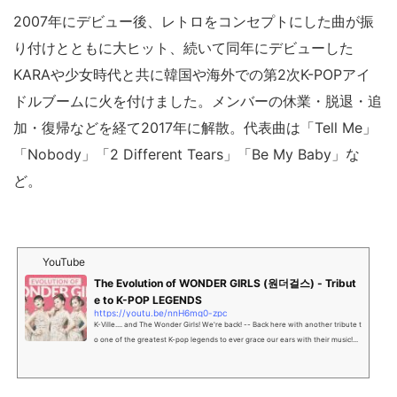
2007年にデビュー後、レトロをコンセプトにした曲が振
り付けとともに大ヒット、続いて同年にデビューした
KARAや少女時代と共に韓国や海外での第2次K-POPアイ
ドルブームに火を付けました。メンバーの休業・脱退・追
加・復帰などを経て2017年に解散。代表曲は「Tell Me」
「Nobody」「2 Different Tears」「Be My Baby」な
ど。
YouTube
The Evolution of WONDER GIRLS (원더걸스) - Tribut
e to K-POP LEGENDS
https://youtu.be/nnH6mq0-zpc
K-Ville.... and The Wonder Girls! We're back! -- Back here with another tribute t
o one of the greatest K-pop legends to ever grace our ears with their music!...