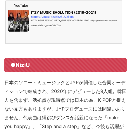
YouTube
ITZY MUSIC EVOLUTION (2019-2021)
https://youtu.be/Bb25UVcjkd8
#ITZY #GUESSWHO #ITZY_GUESSWHOSTREAM MV: https://www.youtube.co
m/watch?v=_ysomCGaZLw
●NiziU
日本のソニー・ミュージックとJYPが開催した合同オーデ
ィションで結成され、2020年にデビューした9人組。韓国
人を含まず、活拠点が現時点では日本の為、K-POPと捉え
ない見方もありますが、JYPプロデュースには間違いあり
ません。代表曲は縄跳びダンスが話題になった「make
you happy」、「Step and a step」など、今後も活躍が