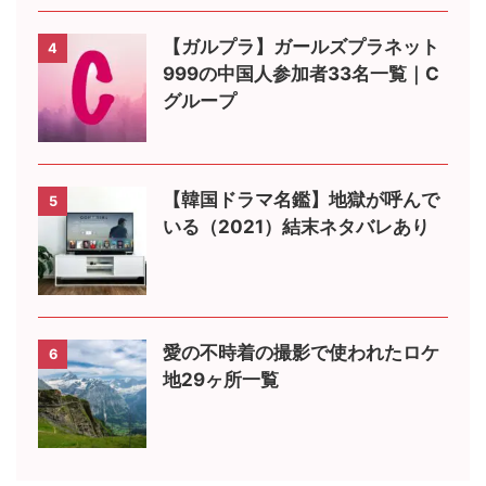
【ガルプラ】ガールズプラネット
4
999の中国人参加者33名一覧｜C
グループ
【韓国ドラマ名鑑】地獄が呼んで
5
いる（2021）結末ネタバレあり
愛の不時着の撮影で使われたロケ
6
地29ヶ所一覧