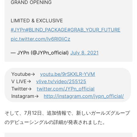
GRAND OPENING
LIMITED & EXCLUSIVE
#JYPn
#BLIND_PACKAGE
#GRAB_YOUR_FUTURE
pic.twitter.com/Iv6RI0liCz
— JYPn (@JYPn_official)
July 8, 2021
Youtube→
youtu.be/9rSKXLR-YVM
V LIVE→
vlive.tv/video/255125
Twitter→
twitter.com/JYPn_official
Instagram→
http://instagram.com/jypn_official/
そして、7月12日、追加情報で、新しいガールズグループ
のデビューシングルの詳細が発表されました。