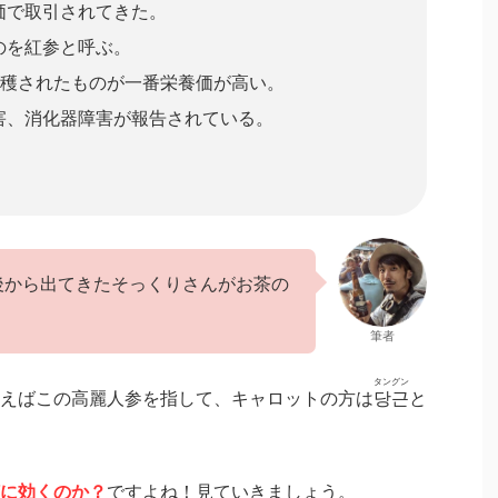
価で取引されてきた。
のを紅参と呼ぶ。
収穫されたものが一番栄養価が高い。
害、消化器障害が報告されている。
後から出てきたそっくりさんがお茶の
筆者
タングン
えばこの高麗人参を指して、キャロットの方は
당근
と
に効くのか？
ですよね！見ていきましょう。