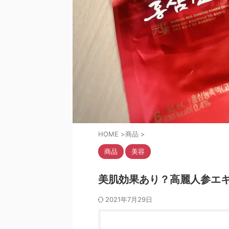
HOME
>
商品
>
商品
美容
美肌効果あり？高麗人参エ
2021年7月29日