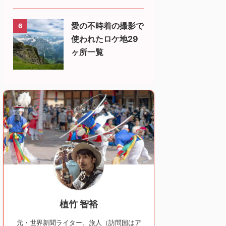
愛の不時着の撮影で
6
使われたロケ地29
ヶ所一覧
植竹 智裕
元・世界新聞ライター。旅人（訪問国はア