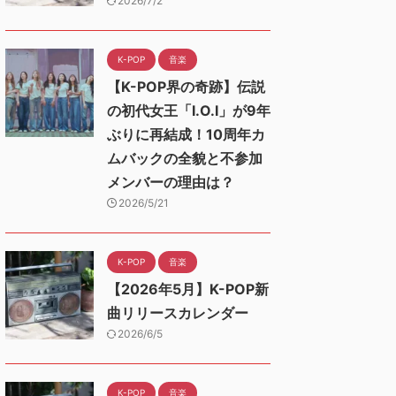
2026/7/2
K-POP
音楽
【K-POP界の奇跡】伝説
の初代女王「I.O.I」が9年
ぶりに再結成！10周年カ
ムバックの全貌と不参加
メンバーの理由は？
2026/5/21
K-POP
音楽
【2026年5月】K-POP新
曲リリースカレンダー
2026/6/5
K-POP
音楽