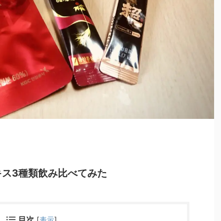
キス3種類飲み比べてみた
目次
[
表示
]