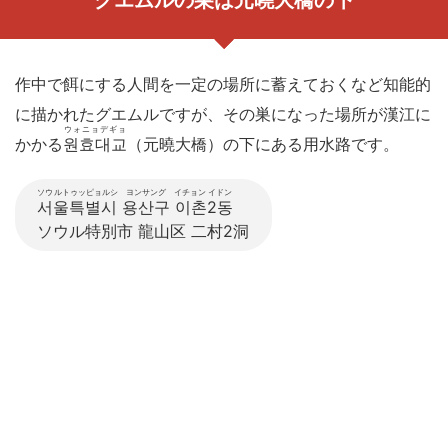
グエムルの巣は元曉大橋の下
作中で餌にする人間を一定の場所に蓄えておくなど知能的
に描かれたグエムルですが、その巣になった場所が漢江に
ウォニョデギョ
かかる
원효대교
（元曉大橋）の下にある用水路です。
ソウルトゥッピョルシ ヨンサング イチョン イドン
서울특별시 용산구 이촌2동
ソウル特別市 龍山区 二村2洞