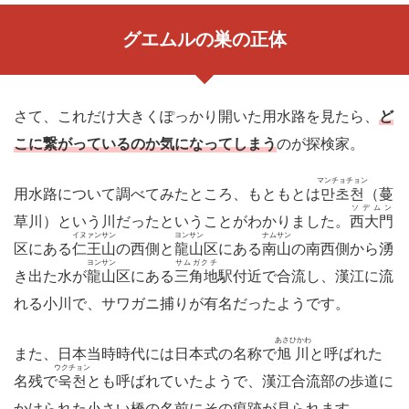
グエムルの巣の正体
さて、これだけ大きくぽっかり開いた用水路を見たら、
ど
こに繋がっているのか気になってしまう
のが探検家。
マンチョチョン
用水路について調べてみたところ、もともとは
만초천
（蔓
ソデムン
草川）という川だったということがわかりました。
西大門
イヌァンサン
ヨンサン
ナムサン
区にある
仁王山
の西側と
龍山
区にある
南山
の南西側から湧
ヨンサン
サムガクチ
き出た水が
龍山
区にある
三角地
駅付近で合流し、漢江に流
れる小川で、サワガニ捕りが有名だったようです。
あさひかわ
また、日本当時時代には日本式の名称で
旭川
と呼ばれた
ウクチョン
名残で
욱천
とも呼ばれていたようで、漢江合流部の歩道に
かけられた小さい橋の名前にその痕跡が見られます。