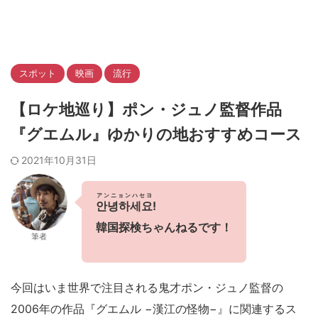
スポット
映画
流行
【ロケ地巡り】ポン・ジュノ監督作品
『グエムル』ゆかりの地おすすめコース
2021年10月31日
アンニョンハセヨ
안녕하세요
!
韓国探検ちゃんねるです！
筆者
今回はいま世界で注目される鬼才ポン・ジュノ監督の
2006年の作品『グエムル −漢江の怪物−』に関連するス