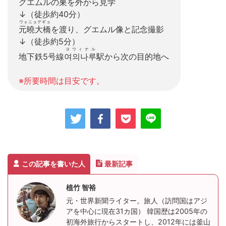
グエムルの巣を外から見学
↓（徒歩約40分）
ウォニョデギョ
元曉大橋
を渡り、グエムル像と記念撮影
↓（徒歩約5分）
ヨウィナル
地下鉄5号線
여의나루
駅から次の目的地へ
※所要時間は目安です。
この記事を書いた人
最新記事
植竹 智裕
元・世界新聞ライター。旅人（訪問国はアジ
アを中心に現在31カ国） 韓国歴は2005年の
初海外旅行からスタートし、2012年には釜山