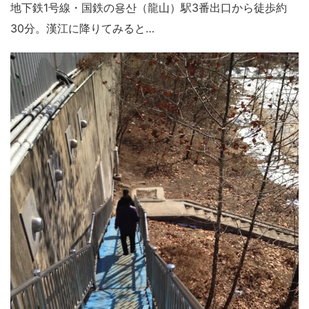
地下鉄1号線・国鉄の
용산
（龍山）駅3番出口から徒歩約
30分。漢江に降りてみると…