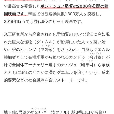
で最高賞を受賞した
ポン・ジュノ監督の2006年公開の韓
国映画です。
韓国では観客動員数1,300万人を突破し、
2019年時点でも歴代6位のヒット映画です。
米軍研究所から廃棄された化学物質のせいで漢江に突如現
れた巨大な怪物（グエムル）が沿岸にいた人々を襲い始
コ・アソン
め、娘のヒョンソ（
고아성
）をさらわれ、自身もグエムル
ソン・ガンホ
接触者として在韓米軍から追われるカンドゥ（
송강호
）が
ペ・ドゥナ
妹で全国体アーチェリー選手のナムジュ（
배두나
）ら家族
とともに漢江のどこかに潜むグエムルを追うという、反米
的要素などの社会風刺を含むストーリーです。
ヨウィナル
地下鉄5号線の
여의나루
（汝矣ナル）駅3番出口から降り