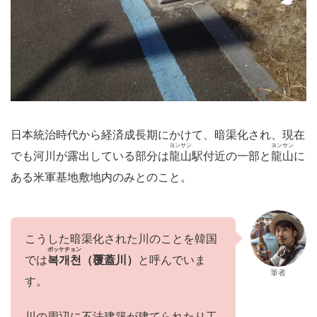
日本統治時代から経済成長期にかけて、暗渠化され、現在
ヨンサン
ヨンサン
でも河川が露出している部分は
龍山
駅付近の一部と
龍山
に
ある米軍基地敷地内のみとのこと。
こうした暗渠化された川のことを韓国
ポッケチョン
では
복개천
（覆蓋川）
と呼んでいま
筆者
す。
川の周辺に不法建築が建てられたり工