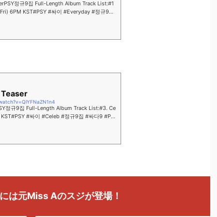
serPSY정규9집 Full-Length Album Track List:#1
9 (Fri) 6PM KST#PSY #싸이 #Everyday #정규9집
 Teaser
/watch?v=QlYFNaZN1n4
PSY정규9집 Full-Length Album Track List:#3. Ce
 6PM KST#PSY #싸이 #Celeb #정규9집 #싸다9 #PS
션
』には元Miss Aのスジが登場！