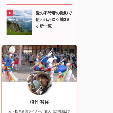
愛の不時着の撮影で
6
使われたロケ地29
ヶ所一覧
植竹 智裕
元・世界新聞ライター。旅人（訪問国はア