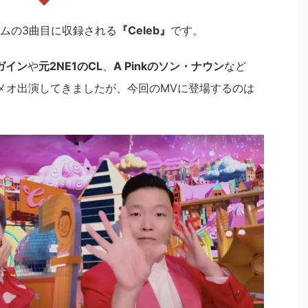
ムの3曲目に収録される
『Celeb』
です。
のガイン
や
元2NE1のCL
、
A Pinkのソン・ナウン
など
メオ出演してきましたが、今回のMVに登場するのは