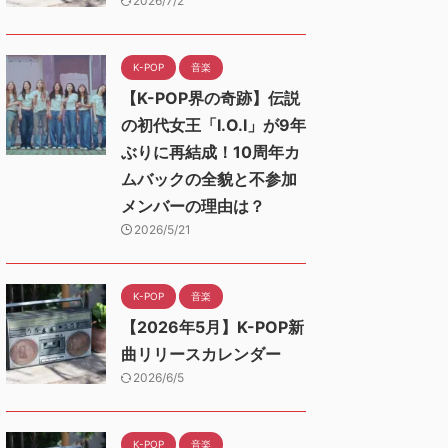
2026/7/2
K-POP
音楽
【K-POP界の奇跡】伝説
の初代女王「I.O.I」が9年
ぶりに再結成！10周年カ
ムバックの全貌と不参加
メンバーの理由は？
2026/5/21
K-POP
音楽
【2026年5月】K-POP新
曲リリースカレンダー
2026/6/5
K-POP
音楽