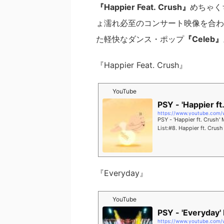
『Happier Feat. Crush』
めちゃく
ょ濡れ必至のコンサート映像を合わ
た軽快なダンス・ポップ
『Celeb』
『Happier Feat. Crush』
YouTube
PSY - 'Happier f
https://www.youtube.com
PSY - 'Happier ft. Crus
List:#8. Happier ft. Cr
er #Crush ...
『Everyday』
YouTube
PSY - 'Everyday
https://www.youtube.com/