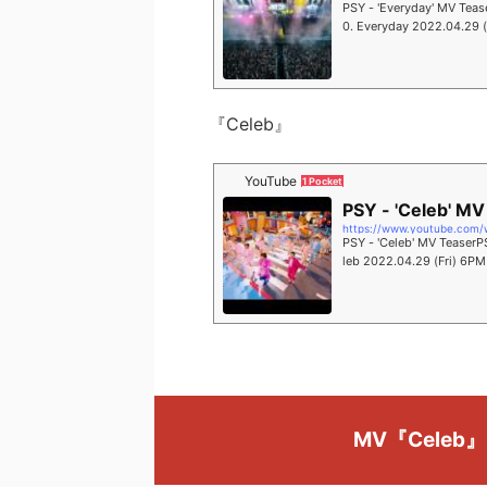
PSY - 'Everyday' MV Tea
0. Everyday 2022.04.2
#싸다9 #PSY9th #PNA...
『Celeb』
YouTube
1 Pocket
PSY - 'Celeb' MV
https://www.youtube.com
PSY - 'Celeb' MV Teaser
leb 2022.04.29 (Fri)
Y9th #PNATION #피네이
MV『Celeb