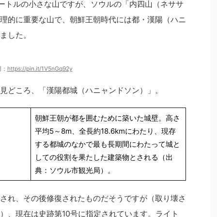
メートルの小さな山ですが、ソウルの「内四山（ネササ
理的に重要な山で、朝鮮王朝時代には都・漢陽（ハニ
ました。
用：
https://pin.it/1V5nGq92y
見どころ、「漢陽都城（ハニャンドソン）」。
朝鮮王朝が都を囲むために築いた城壁。高さ
平均5～8m、全長約18.6kmにわたり、現存
する都城のなかで最も長期間にわたって城と
しての役割を果たした建築物とされる（出
典：ソウル市観光局）。
され、その後修復されたものだそうですが（取り壊さ
）、現在は史跡第10号に指定されています。ライト