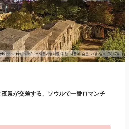
rean.visitseoul.net/tours/프로서울여행러를-위한-서울의-숨은-야경-명소_/31470
と夜景が交差する、ソウルで一番ロマンチ