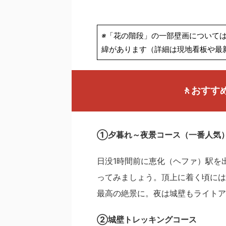
※
「花の階段」の一部壁画について
緯があります（詳細は現地看板や最
🚶
おすす
①
夕暮れ～夜景コース（一番人気
日没1時間前に恵化（ヘファ）駅を
ってみましょう。頂上に着く頃には
最高の絶景に。夜は城壁もライトア
②
城壁トレッキングコース