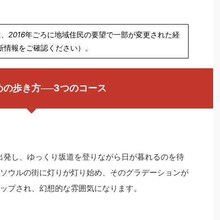
は、
2016
年ごろに地域住民の要望で一部が変更された経
新情報をご確認ください）。
めの歩き方
──3
つのコース
）
出発し、ゆっくり坂道を登りながら日が暮れるのを待
ソウルの街に灯りが灯り始め、そのグラデーションが
ップされ、幻想的な雰囲気になります。