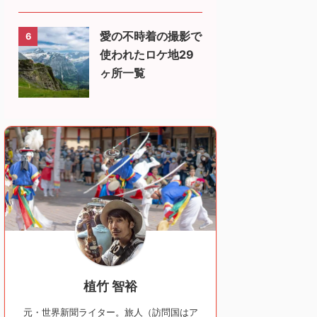
愛の不時着の撮影で
6
使われたロケ地29
ヶ所一覧
植竹 智裕
元・世界新聞ライター。旅人（訪問国はア