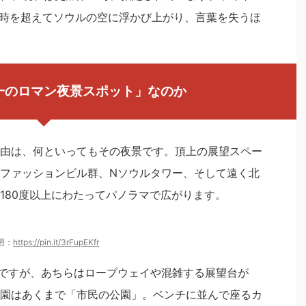
の時を超えてソウルの空に浮かび上がり、言葉を失うほ
一のロマン夜景スポット」なのか
由は、何といってもその夜景です。頂上の展望スペー
ファッションビル群、Nソウルタワー、そして遠く北
180度以上にわたってパノラマで広がります。
用：
https://pin.it/3rFupEKfr
ですが、あちらはロープウェイや混雑する展望台が
園はあくまで「市民の公園」。ベンチに並んで座るカ