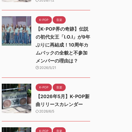
2026/7/2
K-POP
音楽
【K-POP界の奇跡】伝説
の初代女王「I.O.I」が9年
ぶりに再結成！10周年カ
ムバックの全貌と不参加
メンバーの理由は？
2026/5/21
K-POP
音楽
【2026年5月】K-POP新
曲リリースカレンダー
2026/6/5
K-POP
音楽