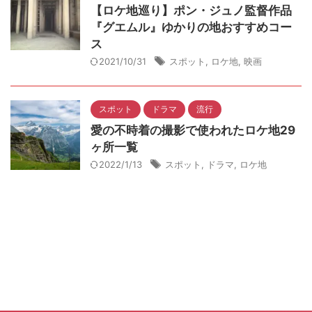
【ロケ地巡り】ポン・ジュノ監督作品
『グエムル』ゆかりの地おすすめコー
ス
2021/10/31
スポット
,
ロケ地
,
映画
スポット
ドラマ
流行
愛の不時着の撮影で使われたロケ地29
ヶ所一覧
2022/1/13
スポット
,
ドラマ
,
ロケ地