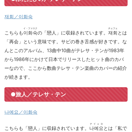
재회／이화숙
イ・ファスク
チェフェ
こちらも
이화숙
の「戀人」に収録されています。
재회
とは
「再会」という意味です。サビの巻き舌感が好きです。な
んとこのアルバム、13曲中10曲がテレサ・テンが1983年
から1986年にかけて日本でリリースしたヒット曲のカバ
ーなので、ここから数曲テレサ・テン楽曲のカバーの紹介
が続きます。
●旅人／テレサ・テン
나예요／이화숙
ナイェヨ
こちらも「戀人」に収録されています。
나예요
とは「私で