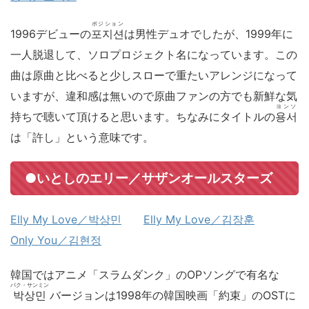
ポジション
1996デビューの
포지션
は男性デュオでしたが、1999年に
一人脱退して、ソロプロジェクト名になっています。この
曲は原曲と比べると少しスローで重たいアレンジになって
いますが、違和感は無いので原曲ファンの方でも新鮮な気
ヨンソ
持ちで聴いて頂けると思います。ちなみにタイトルの
용서
は「許し」という意味です。
●いとしのエリー／サザンオールスターズ
Elly My Love／박상민
Elly My Love／김장훈
Only You／김현정
韓国ではアニメ「スラムダンク」のOPソングで有名な
パク・サンミン
박상민
バージョンは1998年の韓国映画「約束」のOSTに