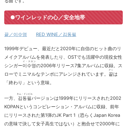
る曲です。
●ワインレッドの心／安全地帯
끝／이수영
RED WINE／김동필
1999年デビュー、最近だと2020年に自信のヒット曲のリ
メイクアルバムを発表したり、OSTでも活躍中の現役女性
イ・スヨン
シンガー
이수영
の2006年リリース7集アルバムに収録。ス
クッ
ローでミニマルなテンポにアレンジされています。
끝
は
「終わり」という意味。
キム・ドンピル
一方、
김동필
バージョンは1999年にリリースされた2002
KOPANというコンピレーション・アルバムに収録、前年
にリリースされた第1弾のJK Part 1（恐らくJapan Korea
の意味で決して女子高生ではない）と抱合せで2000年に