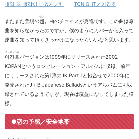
내일 또 생각이 나겠지／캔
TONIGHT／이경호
ケン
またまた登場の
캔
。曲のチョイスが秀逸です。この曲は原
曲を知らなかったのですが、僕のようにカバーから入って
原曲を知って頂くきっかけになったらいいなと思います。
イ・ギョンホ
이경호
バージョンは1999年にリリースされた2002
KOPANというコンピレーション・アルバムに収録、前年
にリリースされた第1弾のJK Part 1と抱合せで2000年に
発売されたJ＋B Japanese Balladsというアルバムにも収
録されているようですが、現在は廃盤になってしまった模
様。
●恋の予感／安全地帯