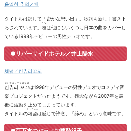
음밀한 추억／캔
タイトルは訳して「密かな想い出」。歌詞も新しく書き下
ケン
ろされています。
캔
は他にもいくつも日本の曲をカバーし
ている1998年デビューの男性デュオです。
●リバーサイドホテル／井上陽水
체념／컨츄리꼬꼬
コンチュリーッコッコ
컨츄리 꼬꼬
は1998年デビューの男性デュオでコメディ音
楽プロジェクトだったようです。残念ながら2007年を最
後に活動を止めてしまっています。
チェニョム
タイトルの
체념
は感じで諦念、「諦め」という意味です。
●百万本のバラ／加藤登紀子