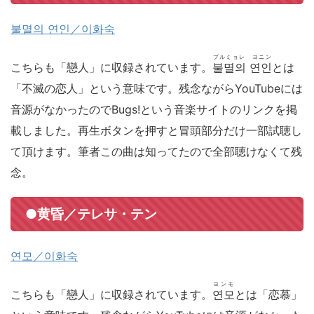
불멸의 연인／이화숙
プルミョレ ヨニン
こちらも「戀人」に収録されています。
불멸의 연인
とは
「不滅の恋人」という意味です。残念ながらYouTubeには
音源がなかったのでBugs!という音楽サイトのリンクを掲
載しました。再生ボタンを押すと冒頭部分だけ一部試聴し
て頂けます。筆者この曲は知ってたので全部聴けなくて残
念。
●黄昏／テレサ・テン
연모／이화숙
ヨンモ
こちらも「戀人」に収録されています。
연모
とは「恋慕」