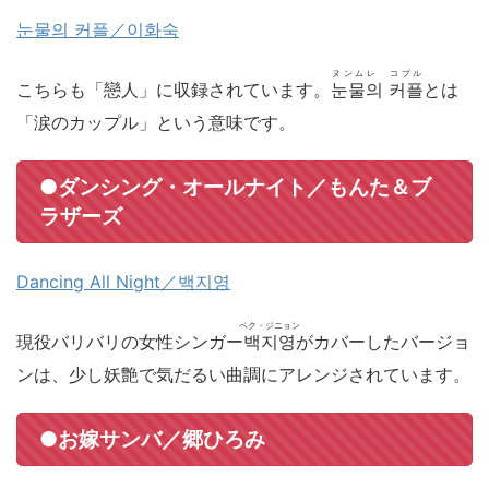
눈물의 커플／이화숙
ヌンムレ コプル
こちらも「戀人」に収録されています。
눈물의 커플
とは
「涙のカップル」という意味です。
●ダンシング・オールナイト／もんた＆ブ
ラザーズ
Dancing All Night／백지영
ペク・ジニョン
現役バリバリの女性シンガー
백지영
がカバーしたバージョ
ンは、少し妖艶で気だるい曲調にアレンジされています。
●お嫁サンバ／郷ひろみ