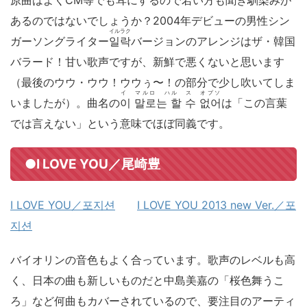
原曲はよくCM等でも耳にするので若い方も聞き馴染みが
あるのではないでしょうか？2004年デビューの男性シン
イルラク
ガーソングライター
일락
バージョンのアレンジはザ・韓国
バラード！甘い歌声ですが、新鮮で悪くないと思います
（最後のウウ・ウウ！ウウぅ〜！の部分で少し吹いてしま
イ マルロ ハル ス オプソ
いましたが）。曲名の
이 말로는 할 수 없어
は「この言葉
では言えない」という意味でほぼ同義です。
●I LOVE YOU／尾崎豊
I LOVE YOU／포지션
I LOVE YOU 2013 new Ver.／포
지션
バイオリンの音色もよく合っています。歌声のレベルも高
く、日本の曲も新しいものだと中島美嘉の「桜色舞うこ
ろ」など何曲もカバーされているので、要注目のアーティ