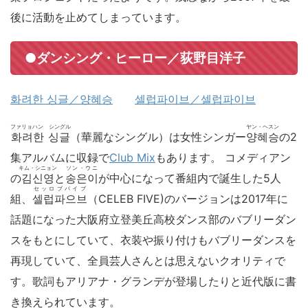
後に活動を止めてしまっています。
●ダンシング・ヒーロー／荻野目洋子
화려한 싱글／양혜승
셀럽파이브／셀럽파이브
ファリョハン シングル
ヤン・ヘスン
화려한 싱글
（華麗なシングル）は女性シンガー
양혜승
の2
集アルバムに収録で
Club Mix
もあります。 コメディアン
キム・シニョン
ソン・ウニ
の
김신영
と
송은이
が中心になって番組内で誕生した5人
セッロブパイブ
組、
셀럽파으브
（CELEB FIVE)のバージョンは2017年に
話題になった大阪府立登美丘高校ダンス部のバブリーダン
スをもとにしていて、衣装や振り付けもバブリーダンスを
再現していて、全員芸人さんとは思えないクオリティで
す。歌詞もアリアナ・グランデが登場したりと近代版に書
き換えられています。