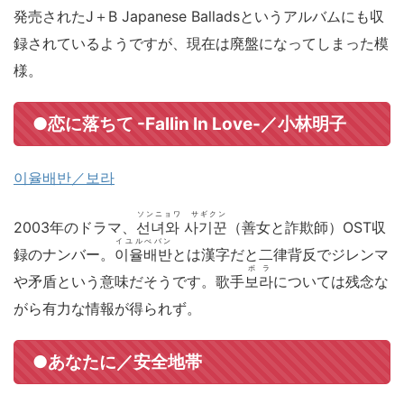
発売されたJ＋B Japanese Balladsというアルバムにも収
録されているようですが、現在は廃盤になってしまった模
様。
●恋に落ちて -Fallin In Love-／小林明子
이율배반／보라
ソンニョワ サギクン
2003年のドラマ、
선녀와 사기꾼
（善女と詐欺師）OST収
イユルべバン
録のナンバー。
이율배반
とは漢字だと二律背反でジレンマ
ボラ
や矛盾という意味だそうです。歌手
보라
については残念な
がら有力な情報が得られず。
●あなたに／安全地帯