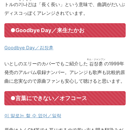
キナギン
トルの
기나긴
は「長く長い」という意味で、曲調がだいぶ
ディスコっぽくアレンジされています。
●Goodbye Day／来生たかお
Goodbye Day／김장훈
キム・ジャンフン
いとしのエリーのカバーでもご紹介した
김장훈
の1999年
発売のアルバム収録ナンバー。アレンジも歌声も比較的原
曲に忠実なので原曲ファンも安心して聴けると思います。
●言葉にできない／オフコース
이 말로는 할 수 없어／일락