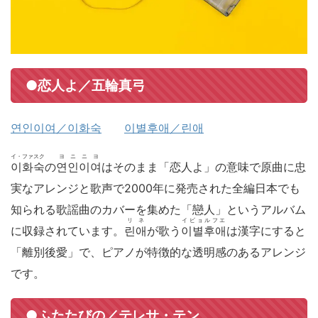
●恋人よ／五輪真弓
연인이여／이화숙
이별후애／린애
イ・ファスク
ヨニニヨ
이화숙
の
연인이여
はそのまま「恋人よ」の意味で原曲に忠
実なアレンジと歌声で2000年に発売された全編日本でも
知られる歌謡曲のカバーを集めた「戀人」というアルバム
リネ
イビョルフエ
に収録されています。
린애
が歌う
이별후애
は漢字にすると
「離別後愛」で、ピアノが特徴的な透明感のあるアレンジ
です。
●ふたたびの／テレサ・テン