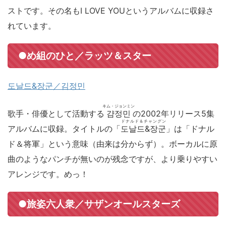
ストです。その名もI LOVE YOUというアルバムに収録さ
れています。
●め組のひと／ラッツ＆スター
도날드&장군／김정민
キム・ジョンミン
歌手・俳優として活動する
걈정민
の2002年リリース5集
ドナルド＆チャングン
アルバムに収録。タイトルの「
도날드&장군
」は「ドナル
ド＆将軍」という意味（由来は分からず）。ボーカルに原
曲のようなパンチが無いのが残念ですが、より乗りやすい
アレンジです。めっ！
●旅姿六人衆／サザンオールスターズ