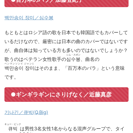
백만송이 장미／심수봉
もともとはロシア語の歌を日本でも韓国語でもカバーして
いるだけなので、厳密には日本の曲のカバーではないです
が、曲自体は知っている方も多いのではないでしょうか？
シム・スボン
歌うのはベテラン女性歌手の
심수봉
、曲名の
ペンマンソンイ ジャンミ
백만송이 장미
はそのまま、「百万本のバラ」という意味
です。
●ギンギラギンにさりげなく／近藤真彦
기나긴／큐빅(Q.Big)
キュー・ビック
큐빅
は男性3名女性1名からなる混声グループで、タイ