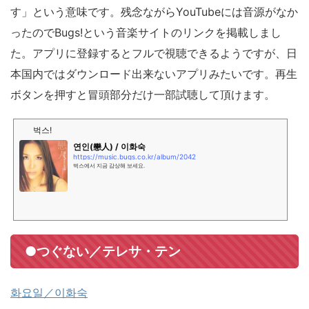
す」という意味です。残念ながらYouTubeには音源がなか
ったのでBugs!という音楽サイトのリンクを掲載しまし
た。アプリに登録するとフルで視聴できるようですが、日
本国内ではダウンロード出来ないアプリみたいです。再生
ボタンを押すと冒頭部分だけ一部試聴して頂けます。
벅스!
연인(戀人) / 이화숙
https://music.bugs.co.kr/album/2042
벅스에서 지금 감상해 보세요.
●つぐない／テレサ・テン
화요일／이화숙