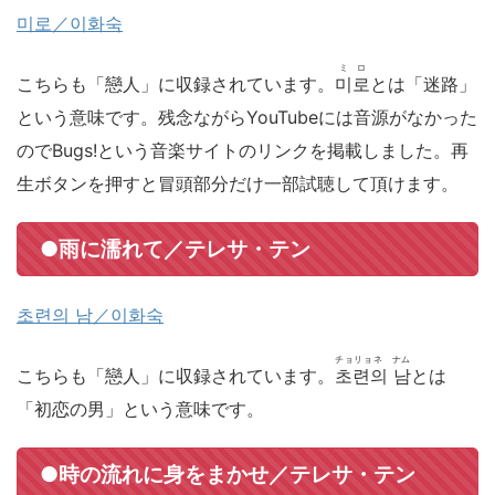
미로／이화숙
ミロ
こちらも「戀人」に収録されています。
미로
とは「迷路」
という意味です。残念ながらYouTubeには音源がなかった
のでBugs!という音楽サイトのリンクを掲載しました。再
生ボタンを押すと冒頭部分だけ一部試聴して頂けます。
●雨に濡れて／テレサ・テン
초련의 남／이화숙
チョリョネ ナム
こちらも「戀人」に収録されています。
초련의 남
とは
「初恋の男」という意味です。
●時の流れに身をまかせ／テレサ・テン