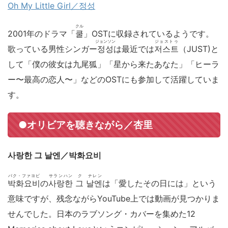
Oh My Little Girl／정성
クル
2001年のドラマ「
쿨
」OSTに収録されているようです。
ジョンソン
ジョストゥ
歌っている男性シンガー
정성
は最近では
저스트
（JUST)と
して「僕の彼女は九尾狐」「星から来たあなた」「ヒーラ
ー〜最高の恋人〜」などのOSTにも参加して活躍していま
す。
●オリビアを聴きながら／杏里
사랑한 그 날엔／박화요비
パク・ファヨビ
サランハン ク ナレン
박화요비
の
사랑한 그 날엔
は「愛したその日には」という
意味ですが、残念ながらYouTube上では動画が見つかりま
せんでした。日本のラブソング・カバーを集めた12