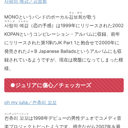
사랑의 예감／김보희
キム・ボヒ
MONOというバンドのボーカル
김보희
が歌う
サランエ イェガム
사랑의 예감
（恋の予感）は1999年にリリースされた2002
KOPANというコンピレーション・アルバムに収録、前年
にリリースされた第1弾のJK Part 1と抱合せで2000年に
発売されたJ＋B Japanese Balladsというアルバムにも収
録されているようですが、現在は廃盤になってしまった模
様。
●ジュリアに傷心／チェッカーズ
oh my julia／컨츄리 꼬꼬
コンチュリーッコッコ
컨츄리 꼬꼬
は1998年デビューの男性デュオでコメディ音
楽プロジェクトだったようです。残念ながら2007年を最