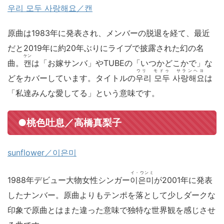
우리 모두 사랑해요／캔
原曲は1983年に発表され、メンバーの脱退を経て、最近
だと2019年に約20年ぶりにライブで披露された幻の名
ケン
曲。
캔
は「お嫁サンバ」やTUBEの「いつかどこかで」な
ウリ モドゥ サランヘヨ
どをカバーしています。タイトルの
우리 모두 사랑해요
は
「私達みんな愛してる」という意味です。
●桃色吐息／高橋真梨子
sunflower／이은미
イ・ウンミ
1988年デビュー大物女性シンガー
이은미
が2001年に発表
したナンバー。原曲よりもテンポを落として少しダークな
印象で原曲とはまた違った意味で独特な世界観を感じさせ