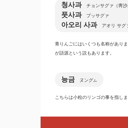
청사과
チョンサグァ（靑沙
풋사과
プッサグァ
아오리 사과
アオリ サグ
青りんごにはいくつも名称がありま
が語源という説もあります。
능금
ヌング
ム
こちらは小粒のリンゴの事を指しま