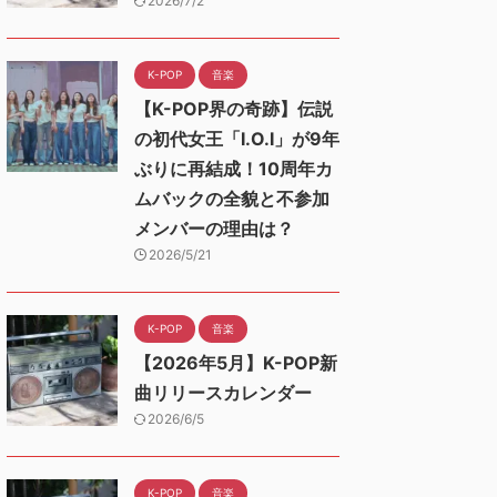
2026/7/2
K-POP
音楽
【K-POP界の奇跡】伝説
の初代女王「I.O.I」が9年
ぶりに再結成！10周年カ
ムバックの全貌と不参加
メンバーの理由は？
2026/5/21
K-POP
音楽
【2026年5月】K-POP新
曲リリースカレンダー
2026/6/5
K-POP
音楽