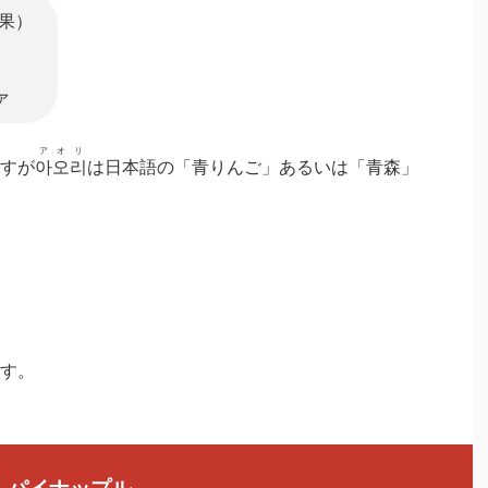
果）
ァ
アオリ
すが
아오리
は日本語の「青りんご」あるいは「青森」
す。