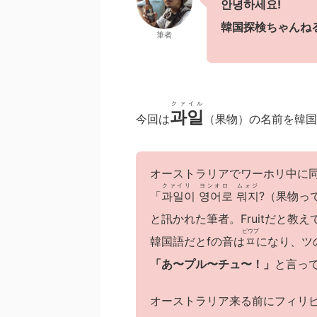
안녕하세요
!
韓国探検ちゃんね
筆者
クァイル
과일
今回は
（果物）の名前を韓国
オーストラリアでワーホリ中に
クァイリ ヨンオロ ムォジ
「
과일이 영어로 뭐지
?（果物っ
と訊かれた筆者。Fruitだと教
ピウプ
韓国語だとfの音は
ㅍ
になり、
ツ
「あ〜プル〜チュ〜！」
と言っ
オーストラリア来る前にフィリ