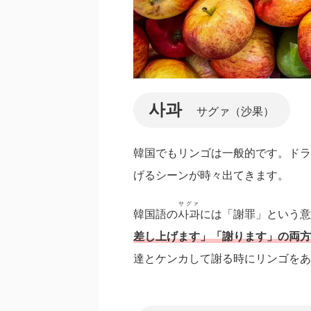
사과
サグァ（沙果）
韓国でもリンゴは一般的です。ドラ
げるシーンが時々出てきます。
サグァ
韓国語の
사과
には「謝罪」という意
差し上げます」「謝ります」の両方
達とケンカして謝る時にリンゴをあ