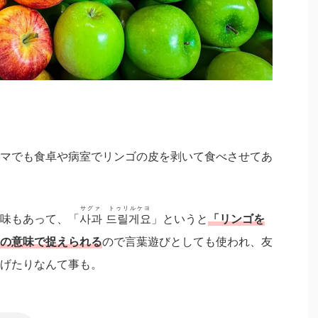
マでも食卓や病室でリンゴの皮を剥いて食べさせてあ
サグァ トゥリルケヨ
味もあって、「
사과 드릴게요
」というと
「リンゴを
の意味で捉えられる
ので言葉遊びとしても使われ、友
げたりなんて事も。