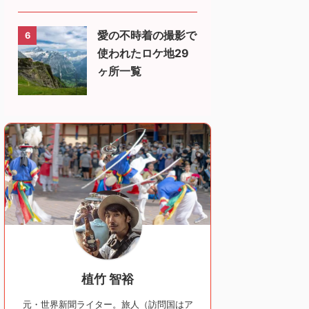
愛の不時着の撮影で
6
使われたロケ地29
ヶ所一覧
植竹 智裕
元・世界新聞ライター。旅人（訪問国はア