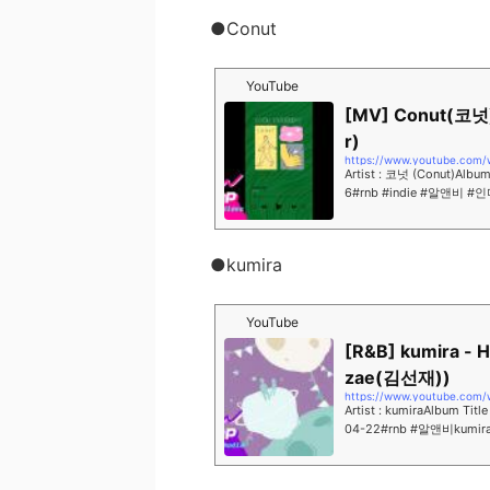
●Conut
YouTube
[MV] Conut(코넛) 
r)
https://www.youtube.com
Artist : 코넛 (Conut)Album
6#rnb #indie #알앤비
피에 오신 걸 환영합니다.사랑
●kumira
YouTube
[R&B] kumira - 
zae(김선재))
https://www.youtube.com
Artist : kumiraAlbum Tit
04-22#rnb #알앤비kum
때로는 투닥투닥 다투지만 금