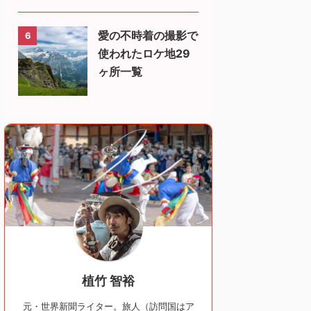
愛の不時着の撮影で
6
使われたロケ地29
ヶ所一覧
植竹 智裕
元・世界新聞ライター。旅人（訪問国はア