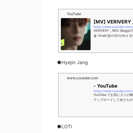
YouTube
[MV] VERIVERY _
https://www.youtube.com
VERIVERY _ RED (Beggi
을 1theK(원더케이)에서 만나보세요
annel of K-POP Wonderland
●Hyejin Jang
www.youtube.com
- YouTube
https://www.youtube.com
YouTube でお気に入
アップロードして友だちや
●LOTI