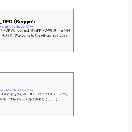
 RED (Beggin’)
/watch?v=O1huuGrfDPM
n’)K-POP Wonderland, 1theKK-POP의 모든 즐거움
! :)Welcome to the official YouTube ch
, 1theK"...
/watch?v=RmA21oloYbw
りの動画や音楽を楽しみ、オリジナルのコンテンツを
家族、世界中の人たちと共有しましょう。