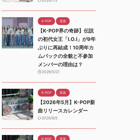
2026/7/2
K-POP
音楽
【K-POP界の奇跡】伝説
の初代女王「I.O.I」が9年
ぶりに再結成！10周年カ
ムバックの全貌と不参加
メンバーの理由は？
2026/5/21
K-POP
音楽
【2026年5月】K-POP新
曲リリースカレンダー
2026/6/5
K-POP
音楽