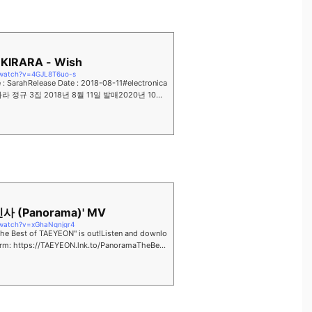
KIRARA - Wish
/watch?v=4GJL8T6uo-s
e : SarahRelease Date : 2018-08-11#electronica
라 정규 3집 2018년 8월 11일 발매2020년 10월
월에 유통사 이관으로 ...
사 (Panorama)' MV
/watch?v=xGhaNqnjgr4
he Best of TAEYEON" is out!Listen and downlo
form: https://TAEYEON.lnk.to/PanoramaTheBest