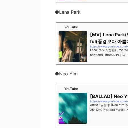
●Lena Park
YouTube
[MV] Lena Park
ful(풍경보다 아름
https://www.youtube.com
Lena Park(박정현) _ We 
nderland, 1theKK-P
Welcome to the official Y
●Neo Yim
YouTube
[BALLAD] Neo 
Artist : 임순영 (Neo Yim)A
25-12-01#ballad 
난 여기영원에서 있을테니NEW