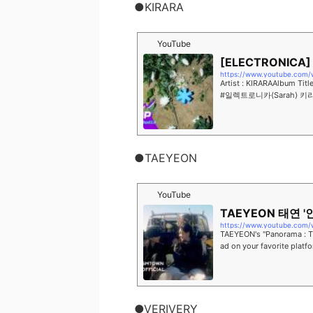
●KIRARA
YouTube
[ELECTRONICA] 
https://www.youtube.com
Artist : KIRARAAlbum Titl
#일렉트로니카⟨Sarah⟩ 키라
29일 리마스터2025년 12
●TAEYEON
YouTube
TAEYEON 태연 '인
https://www.youtube.com
TAEYEON's "Panorama : T
ad on your favorite plat
ofTAEYEON01...
●VERIVERY