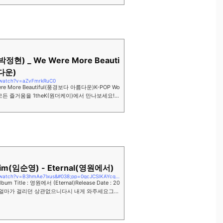
(박정현) _ We Were More Beauti
다운)
/watch?v=aZvFmrkRuC0
Were More Beautiful(풍경보다 아름다운)K-POP Wo
OP의 모든 즐거움을 1theK(원더케이)에서 만나보세요! :)
ouTube channel o...
Yim(임순영) - Eternal(영원에서)
https://www.youtube.com/watch?v=B3hmAe7lxus&#038;pp=0gcJCSIKAYcqIYzv
lbum Title : 영원에서 (Eternal)Release Date : 20
#발라드얼마가 걸리던 상관없으니다시 내게 와주세요그저
는 영화, 음악, 드라마, 극장사업 등...