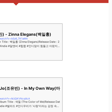
진) - Zinna Elegans(백일홍)
/watch?v=bSz6_TK1aW4
m Title : 백일홍 (Zinna Elegans)Release Date : 2
hop #indie #알앤비 #힙합 #인디많이 힘들고 아팠지만
원하고 축복할게NEW는 ...
 Jo(조유빈) - In My Own Way(마
m/watch?v=MJQKVNcqXcA
lbum Title : 색칠 (The Color of Me)Release Dat
ad #indie #발라드 #인디우리가 ‘사랑’이라는 감정 속에
.