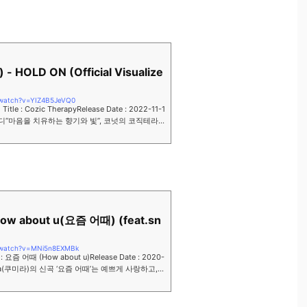
- HOLD ON (Official Visualize
/watch?v=YIZ4B5JeVQ0
 Title : Cozic TherapyRelease Date : 2022-11-1
 #인디“마음을 치유하는 향기와 빛”, 코넛의 코직테라
과 행복, 슬픔과 아픔, 영원과...
How about u(요즘 어때) (feat.sn
/watch?v=MNi5n8EXMBk
le : 요즘 어때 (How about u)Release Date : 2020-
ira(쿠미라)의 신곡 ‘요즘 어때’는 예쁘게 사랑하고,
방 잊고 또 언제나 서로를 비춰주...