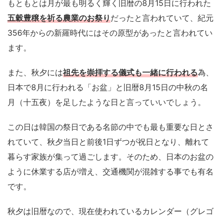
もともとは月が最も明るく輝く旧暦の8月15日に行われた
五穀豊穣を祈る農業のお祭り
だったと言われていて、紀元
356年からの新羅時代にはその原型があったと言われてい
ます。
また、秋夕には
祖先を崇拝する儀式も一緒に行われる
為、
日本で8月に行われる「お盆」と旧暦8月15日の中秋の名
月（十五夜）を足したような日と言っていいでしょう。
この日は韓国の祭日である名節の中でも最も重要な日とさ
れていて、秋夕当日と前後1日ずつが祝日となり、離れて
暮らす家族が集って過ごします。そのため、日本のお盆の
ように休業する店が増え、交通機関が混雑する事でも有名
です。
秋夕は旧暦なので、現在使われているカレンダー（グレゴ