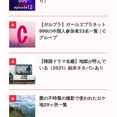
り）
【ガルプラ】ガールズプラネット
4
999の中国人参加者33名一覧｜C
グループ
【韓国ドラマ名鑑】地獄が呼んで
5
いる（2021）結末ネタバレあり
愛の不時着の撮影で使われたロケ
6
地29ヶ所一覧