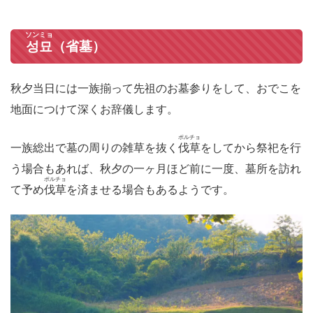
ソンミョ
성묘
（省墓）
秋夕当日には一族揃って先祖のお墓参りをして、おでこを
地面につけて深くお辞儀します。
ポルチョ
一族総出で墓の周りの雑草を抜く
伐草
をしてから祭祀を行
う場合もあれば、秋夕の一ヶ月ほど前に一度、墓所を訪れ
ポルチョ
て予め
伐草
を済ませる場合もあるようです。