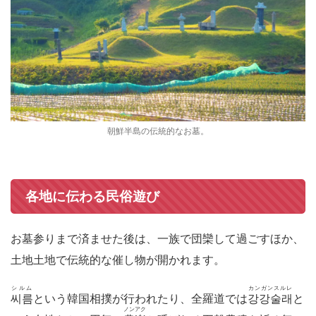
朝鮮半島の伝統的なお墓。
各地に伝わる民俗遊び
お墓参りまで済ませた後は、一族で団欒して過ごすほか、
土地土地で伝統的な催し物が開かれます。
シルム
カンガンスルレ
씨름
という韓国相撲が行われたり、全羅道では
강강술래
と
ノンアク