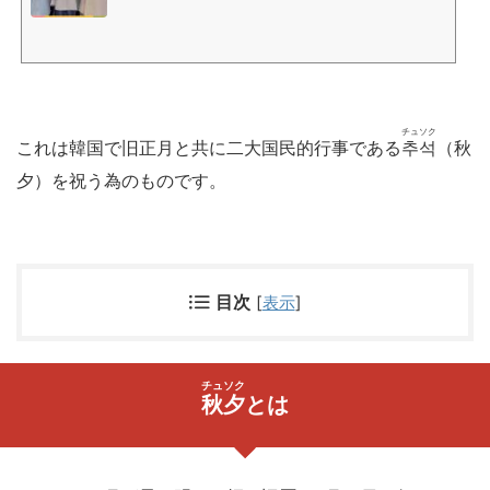
outub...
チュソク
これは韓国で旧正月と共に二大国民的行事である
추석
（秋
夕）を祝う為のものです。
目次
[
表示
]
チュソク
秋夕
とは