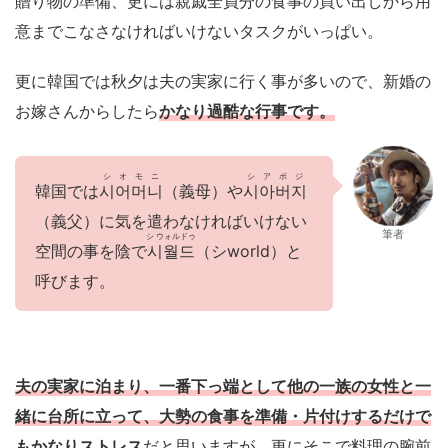
贈り物の準備、更には親戚全員分の食事の買い出しから用
意までこなさなければいけないタスクがいっぱい。
更に韓国では秋夕は夫の実家に行く事が多いので、新婚の
お嫁さんからしたら
かなり過酷な行事です。
シオモニ
シアボジ
韓国では
시어머니
（義母）や
시아버지
（義父）に気を遣わなければいけない
筆者
シ ウォルドゥ
空間の事を陰で
시월드
（シworld）と
呼びます。
夫の実家に泊まり、一番下っ端として他の一族の女性と一
緒に台所に立って、大勢の食事を準備・片付けするだけで
もかなりストレス
だと思いますが、更にそこで料理の腕前