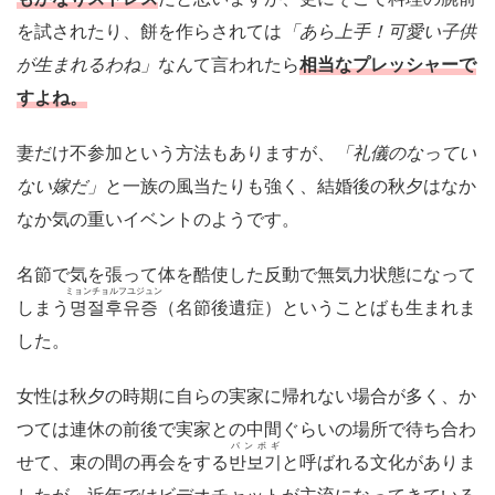
を試されたり、餅を作らされては
「あら上手！可愛い子供
が生まれるわね」
なんて言われたら
相当なプレッシャーで
すよね。
妻だけ不参加という方法もありますが、
「礼儀のなってい
ない嫁だ」
と一族の風当たりも強く、結婚後の秋夕はなか
なか気の重いイベントのようです。
名節で気を張って体を酷使した反動で無気力状態になって
ミョンチョルフユジュン
しまう
명절후유증
（名節後遺症）ということばも生まれま
した。
女性は秋夕の時期に自らの実家に帰れない場合が多く、か
つては連休の前後で実家との中間ぐらいの場所で待ち合わ
パンボギ
せて、束の間の再会をする
반보기
と呼ばれる文化がありま
したが、近年ではビデオチャットが主流になってきている