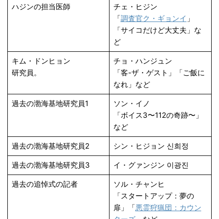
ハジンの担当医師
チェ・ヒジン
「
調査官ク・ギョンイ
」
「サイコだけど大丈夫」な
ど
キム・ドンヒョン
チョ・ハンジュン
研究員。
「客-ザ・ゲスト」「ご飯に
なれ」など
過去の渤海基地研究員1
ソン・イノ
「ボイス3〜112の奇跡〜」
など
過去の渤海基地研究員2
シン・ヒジョン 신희정
過去の渤海基地研究員3
イ・グァンジン 이광진
過去の追悼式の記者
ソル・チャンヒ
「スタートアップ：夢の
扉」「
悪霊狩猟団：カウン