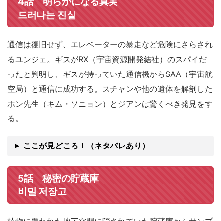
4話 明らかになる真実
드러나는 진실
通信は復旧せず、エレベーターの暴走など危険にさらされ
るユンジェ。ギスがRX（宇宙資源開発結社）のスパイだ
ったと判明し、ギスが持っていた通信機からSAA（宇宙航
空局）と通信に成功する。スチャンや他の遺体を解剖した
ホン先生（キム・ソニョン）とジアンは驚くべき発見をす
る。
ここが見どころ！（ネタバレあり）
5話 秘密の貯蔵庫
비밀 저장고