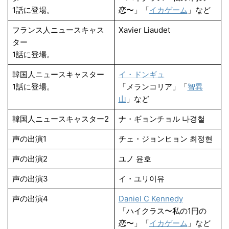
1話に登場。
恋〜」「
イカゲーム
」など
フランス人ニュースキャス
Xavier Liaudet
ター
1話に登場。
韓国人ニュースキャスター
イ・ドンギュ
1話に登場。
「メランコリア」「
智異
山
」など
韓国人ニュースキャスター2
ナ・ギョンチョル 나경철
声の出演1
チェ・ジョンヒョン 최정현
声の出演2
ユノ 윤호
声の出演3
イ・ユリ이유
声の出演4
Daniel C Kennedy
「ハイクラス〜私の1円の
恋〜」「
イカゲーム
」など