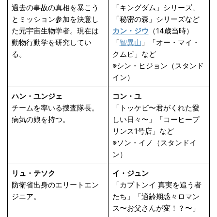
過去の事故の真相を暴こう
「キングダム」シリーズ、
とミッション参加を決意し
「秘密の森」シリーズなど
た元宇宙生物学者。現在は
カン・ジウ
（14歳当時）
動物行動学を研究してい
「
智異山
」「オー・マイ・
る。
クムビ」など
※シン・ヒジョン（スタンド
イン）
ハン・ユンジェ
コン・ユ
チームを率いる捜査隊長。
「トッケビ〜君がくれた愛
病気の娘を持つ。
しい日々〜」「コーヒープ
リンス1号店」など
※ソン・イノ（スタンドイ
ン）
リュ・テソク
イ・ジュン
防衛省出身のエリートエン
「カプトンイ 真実を追う者
ジニア。
たち」「適齢期惑々ロマン
ス〜お父さんが変！？〜」