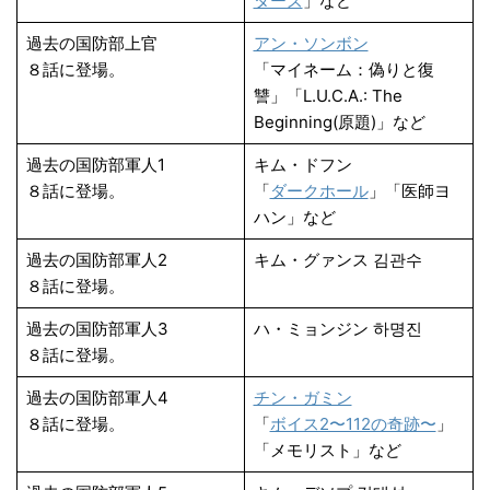
ターズ
」など
過去の国防部上官
アン・ソンボン
８話に登場。
「マイネーム：偽りと復
讐」「L.U.C.A.: The
Beginning(原題)」など
過去の国防部軍人1
キム・ドフン
８話に登場。
「
ダークホール
」「医師ヨ
ハン」など
過去の国防部軍人2
キム・グァンス 김관수
８話に登場。
過去の国防部軍人3
ハ・ミョンジン 하명진
８話に登場。
過去の国防部軍人4
チン・ガミン
８話に登場。
「
ボイス2〜112の奇跡〜
」
「メモリスト」など