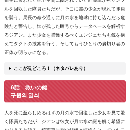
植物に覆われた地下空間に隠されていた貯蔵庫からサンプ
ルを回収した隊員たちだが、そこに謎の少女が現れて隊員
を襲う。局長の命令通りに月の水を地球に持ち込んだら危
険だと警告し、姉が残した暗号からデータベースを解析す
るジアン。また少女を捕獲するべくユンジェたちも銃を構
えてダクトの捜索を行う。そしてもうひとりの裏切り者の
正体が明らかになる。
ここが見どころ！（ネタバレあり）
6話 救いの鍵
구원의 열쇠
人を死に至らしめるはずの月の水で回復した少女を見て驚
く隊員たちだが、ジアンは彼女が月の水の謎を解く希望に