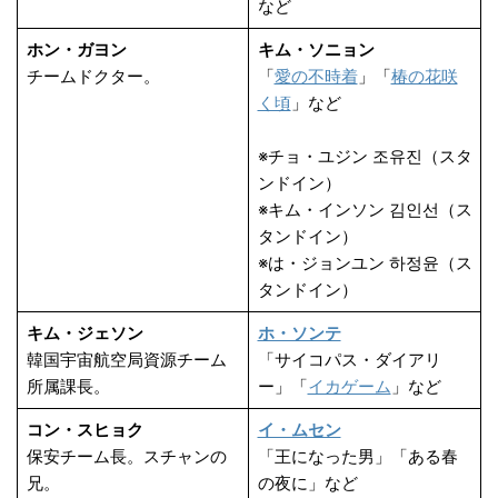
など
ホン・ガヨン
キム・ソニョン
チームドクター。
「
愛の不時着
」「
椿の花咲
く頃
」など
※チョ・ユジン 조유진（スタ
ンドイン）
※キム・インソン 김인선（ス
タンドイン）
※は・ジョンユン 하정윤（ス
タンドイン）
キム・ジェソン
ホ・ソンテ
韓国宇宙航空局資源チーム
「サイコパス・ダイアリ
所属課長。
ー」「
イカゲーム
」など
コン・スヒョク
イ・ムセン
保安チーム長。スチャンの
「王になった男」「ある春
兄。
の夜に」など