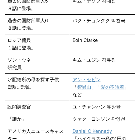
過去の国防部軍人5
キム・デソプ 김대섭
８話に登場。
過去の国防部軍人6
パク・チョングク 박천국
８話に登場。
ロシア傭兵
Eoin Clarke
１話に登場。
ソン・ウネ
キム・ユジン 김유진
研究員
水配給所の母を探す子供
アン・セビン
6話に登場。
「
智異山
」「
愛の不時着
」
など
設問調査官
ユ・チャンハン 유창한
「誰か」
クァク・ヨンソン 곽영선
アメリカ人ニュースキャス
Daniel C Kennedy
ター
「ハイクラス〜私の1円の