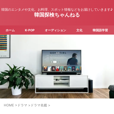
韓国のエンタメや文化、お料理、スポット情報などをお届けしていきます♪
韓国探検ちゃんねる
ホーム
K-POP
オーディション
文化
韓国語学習
HOME
>
ドラマ
>
ドラマ名鑑
>