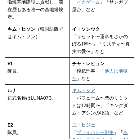
渤海基地建設に貢献し、滞
「
イカゲーム
」「サンガプ
在歴もある唯一の基地経験
屋台」など
者。
キム・ヒソン
（韓国語版で
イ・ソンウク
はキム・ソン）
「リセット〜運命をさかの
ぼる1年〜」「ミスティ〜真
実の愛〜」など
E1
チャ・レヒョン
隊員。
「模範刑事」「
他人は地獄
だ
」など
ルナ
キム・シア
正式名称はLUNA073。
「パフューム〜恋のリミッ
トは12時間〜」「キングダ
ム：アシンの物語」など
E2
ユ・ヒジェ
隊員。
「
プライバシー戦争
」「
あ