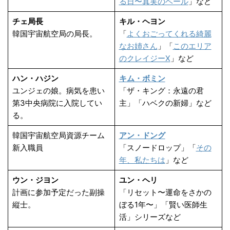
る日〜真実のベール
」など
チェ局長
キル・ヘヨン
韓国宇宙航空局の局長。
「
よくおごってくれる綺麗
なお姉さん
」「
このエリア
のクレイジーX
」など
ハン・ハジン
キム・ボミン
ユンジェの娘。病気を患い
「ザ・キング：永遠の君
第3中央病院に入院してい
主」「ハベクの新婦」など
る。
韓国宇宙航空局資源チーム
アン・ドング
新入職員
「スノードロップ」「
その
年、私たちは
」など
ウン・ジヨン
ユン・ヘリ
計画に参加予定だった副操
「リセット〜運命をさかの
縦士。
ぼる1年〜」「賢い医師生
活」シリーズなど