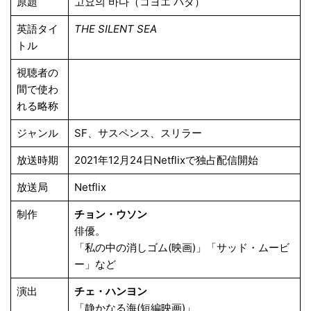
原題
고요의 바다（コヨエ パダ）
英語タイ
THE SILENT SEA
トル
視聴者の
間で使わ
れる略称
ジャンル
SF、サスペンス、スリラー
放送時期
2021年12月24日Netflixで独占配信開始
放送局
Netflix
制作
チョン・ウソン
俳優。
「私の中の消しゴム(映画)」「サッド・ムービ
ー」など
演出
チェ・ハンヨン
「静かなる海(短編映画)」