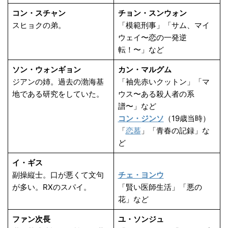
コン・スチャン
チョン・スンウォン
スヒョクの弟。
「模範刑事」「サム、マイ
ウェイ〜恋の一発逆
転！〜」など
ソン・ウォンギョン
カン・マルグム
ジアンの姉。過去の渤海基
「袖先赤いクットン」「マ
地である研究をしていた。
ウス〜ある殺人者の系
譜〜」など
コン・ジンソ
（19歳当時）
「
恋慕
」「青春の記録」な
ど
イ・ギス
副操縦士。口が悪くて文句
チェ・ヨンウ
が多い。RXのスパイ。
「賢い医師生活」「悪の
花」など
ファン次長
ユ・ソンジュ