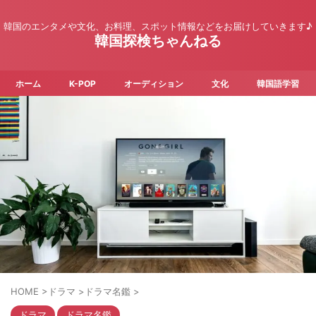
韓国のエンタメや文化、お料理、スポット情報などをお届けしていきます♪
韓国探検ちゃんねる
ホーム
K-POP
オーディション
文化
韓国語学習
HOME
>
ドラマ
>
ドラマ名鑑
>
ドラマ
ドラマ名鑑