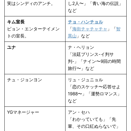
実はシンディのアンチ。
し2人〜」「青い海の伝説」
など
キム室長
チョ・ハンチョル
ピョン・エンターテイメン
「
海街チャチャチャ
」「
智
トの室長。
異山
」など
ユナ
ナ・ヘリョン
「法廷プリンス-イ判サ
判-」「ナイン〜9回の時間
旅行〜」など
チュ・ジョンヨン
リュ・ジュニョル
「恋のスケッチ〜応答せよ
1988〜」「運勢ロマンス」
など
YGマネージャー
アン・セハ
「わかっていても」「先
輩、その口紅ぬらないで」