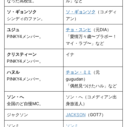
なった高校生。
ル」など
ソ・ギョンソク
ソ・ギョンソク
（コメディ
シンディのファン。
アン）
ユジュ
チョ・スンヒ
（元DIA）
PINKY4メンバー。
「愛情万々歳〜ブラボー！
マイ・ラブ〜」など
クリスティーン
イナ
PINKY4メンバー。
ハヌル
チョン・ミミ
（元
PINKY4メンバー。
gugudan）
「偶然見つけたハル」など
ソン・へ
ソン・へ（コメディアン出
全国のど自慢MC。
身放送人）
ジャクソン
JACKSON
（GOT7）
ソンミ
ソンミ