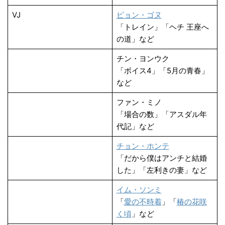
VJ
ピョン・ゴヌ
「トレイン」「ヘチ 王座へ
の道」など
チン・ヨンウク
「ボイス4」「5月の青春」
など
ファン・ミノ
「場合の数」「アスダル年
代記」など
チョン・ホンテ
「だから僕はアンチと結婚
した」「左利きの妻」など
イム・ソンミ
「
愛の不時着
」「
椿の花咲
く頃
」など