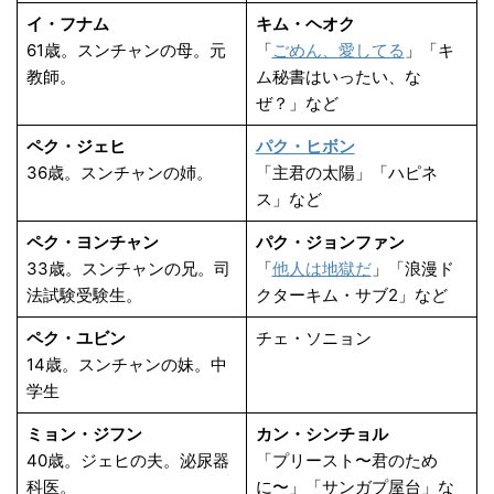
イ・フナム
キム・ヘオク
61歳。スンチャンの母。元
「
ごめん、愛してる
」「キ
教師。
ム秘書はいったい、な
ぜ？」など
ペク・ジェヒ
パク・ヒボン
36歳。スンチャンの姉。
「主君の太陽」「ハピネ
ス」など
ペク・ヨンチャン
パク・ジョンファン
33歳。スンチャンの兄。司
「
他人は地獄だ
」「浪漫ド
法試験受験生。
クターキム・サブ2」など
ペク・ユビン
チェ・ソニョン
14歳。スンチャンの妹。中
学生
ミョン・ジフン
カン・シンチョル
40歳。ジェヒの夫。泌尿器
「プリースト〜君のため
科医。
に〜」「サンガプ屋台」な