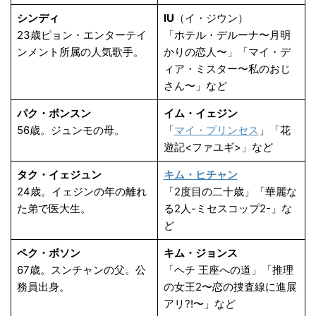
シンディ
IU
（イ・ジウン）
23歳ピョン・エンターテイ
「ホテル・デルーナ〜月明
ンメント所属の人気歌手。
かりの恋人〜」「マイ・デ
ィア・ミスター〜私のおじ
さん〜」など
パク・ボンスン
イム・イェジン
56歳。ジュンモの母。
「
マイ・プリンセス
」「花
遊記<ファユギ>」など
タク・イェジュン
キム・ヒチャン
24歳。イェジンの年の離れ
「2度目の二十歳」「華麗な
た弟で医大生。
る2人-ミセスコップ2-」な
ど
ペク・ボソン
キム・ジョンス
67歳。スンチャンの父。公
「ヘチ 王座への道」「推理
務員出身。
の女王2〜恋の捜査線に進展
アリ?!〜」など