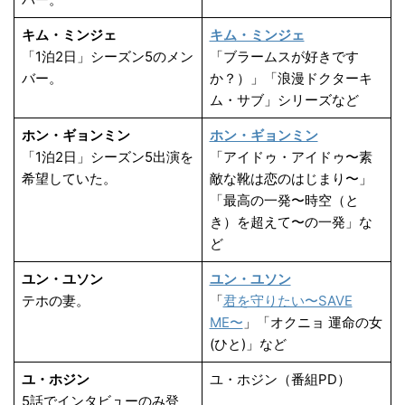
キム・ミンジェ
キム・ミンジェ
「1泊2日」シーズン5のメン
「ブラームスが好きです
バー。
か？）」「浪漫ドクターキ
ム・サブ」シリーズなど
ホン・ギョンミン
ホン・ギョンミン
「1泊2日」シーズン5出演を
「アイドゥ・アイドゥ〜素
希望していた。
敵な靴は恋のはじまり〜」
「最高の一発〜時空（と
き）を超えて〜の一発」な
ど
ユン・ユソン
ユン・ユソン
テホの妻。
「
君を守りたい〜SAVE
ME〜
」「オクニョ 運命の女
(ひと)」など
ユ・ホジン
ユ・ホジン（番組PD）
5話でインタビューのみ登