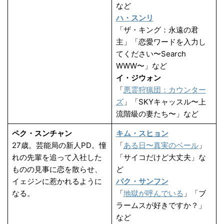
など
ハ・スンリ
「ザ・キング：永遠の君
主」「恋愛ワードを入力し
てください〜Search
WWW〜」など
イ・ジウォン
「
悪霊狩猟団：カウンター
ズ
」「SKYキャッスル〜上
流階級の妻たち〜」など
ペク・スンチャン
キム・スヒョン
27歳。芸能局の新人PD。憧
「
ある日〜真実のベール
」
れの先輩を追って入社した
「サイコだけど大丈夫」な
ものの見事に恋を散らせ、
ど
イェジンに惹かれるように
パク・サンフン
なる。
「
地獄が呼んでいる
」「ブ
ラームスが好きですか？」
など