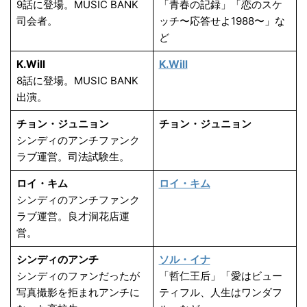
9話に登場。MUSIC BANK
「青春の記録」「恋のスケ
司会者。
ッチ〜応答せよ1988〜」な
ど
K.Will
K.Will
8話に登場。MUSIC BANK
出演。
チョン・ジュニョン
チョン・ジュニョン
シンディのアンチファンク
ラブ運営。司法試験生。
ロイ・キム
ロイ・キム
シンディのアンチファンク
ラブ運営。良才洞花店運
営。
シンディのアンチ
ソル・イナ
シンディのファンだったが
「哲仁王后」「愛はビュー
写真撮影を拒まれアンチに
ティフル、人生はワンダフ