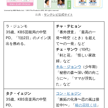
出典：
サンテレビ公式サイト
ラ・ジュンモ
チャ・テヒョン
35歳。KBS芸能局の中堅
「番外捜査」「最高の一
PD。「1泊2日」のメイン演
発〜時空（とき）を超え
出を務める。
て〜の一発」など
チェ・サンウ
（10代）
「剣と花」「怪しい家政
婦」など
キル・ジョンウ
（少年期）
「秘密の森〜深い闇の向こ
うに〜」「ママが浮気し
た」など
タク・イェジン
コン・ヒョジン
35歳。KBS音楽局の中堅
「嫉妬の化身〜恋の嵐は接
PD。
近中!〜」「
椿の花咲く頃
」