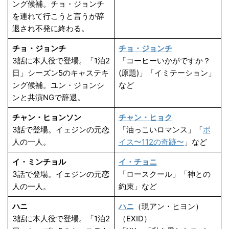
ング候補。チョ・ジョンチ
を連れて行こうと言うが辞
退され不発に終わる。
チョ・ジョンチ
チョ・ジョンチ
3話に本人役で登場。「1泊2
「コーヒーいかがですか？
日」シーズン5のキャステキ
(原題)」「イミテーション」
ング候補。ユン・ジョンシ
など
ンと共演NGで辞退。
チャン・ヒョンソン
チャン・ヒョク
3話で登場。イェジンの元恋
「油っこいロマンス」「
ボ
人の一人。
イス〜112の奇跡〜
」など
イ・ミンチョル
イ・チョニ
3話で登場。イェジンの元恋
「ロースクール」「神との
人の一人。
約束」など
ハニ
ハニ
（現アン・ヒヨン）
3話に本人役で登場。「1泊2
（EXID）