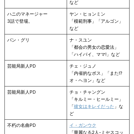
など
ハニのマネージャー
ヤン・ヒョンミン
3話で登場。
「模範刑事」「アルゴン」
など
パン・グリ
ナ・スユン
「都会の男女の恋愛法」
「ハイバイ、ママ!」など
芸能局新人PD
チェ・ジュノ
「内省的なボス」「また!?
オ・ヘヨン」など
芸能局新人PD
チョ・チャングン
「キルミー・ヒールミー」
「
彼女はキレイだった
」な
ど
不朽の名曲PD
イ・ガンウク
「華麗なる2人-ミセスコッ