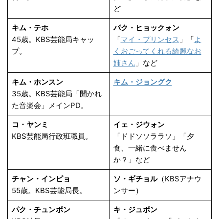
ど
キム・テホ
パク・ヒョックォン
45歳。KBS芸能局キャッ
「
マイ・プリンセス
」「
よ
プ。
くおごってくれる綺麗なお
姉さん
」など
キム・ホンスン
キム・ジョングク
35歳。KBS芸能局「開かれ
た音楽会」メインPD。
コ・ヤンミ
イェ・ジウォン
KBS芸能局行政班職員。
「ドドソソララソ」「夕
食、一緒に食べません
か？」など
チャン・インピョ
ソ・ギチョル
（KBSアナウ
55歳。KBS芸能局長。
ンサー）
パク・チュンボン
キ・ジュボン