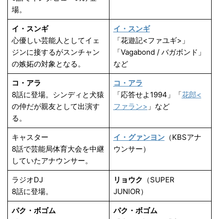
場。
イ・スンギ
イ・スンギ
心優しい芸能人としてイェ
「花遊記<ファユギ>」
ジンに接するがスンチャン
「Vagabond / バガボンド」
の嫉妬の対象となる。
など
コ・アラ
コ・アラ
8話に登場。シンディと犬猿
「応答せよ1994」「
花郎<
の仲だが親友として出演す
ファラン>
」など
る。
キャスター
イ・グァンヨン
（KBSアナ
8話で芸能局体育大会を中継
ウンサー）
していたアナウンサー。
ラジオDJ
リョウク
（SUPER
8話に登場。
JUNIOR）
パク・ボゴム
パク・ボゴム