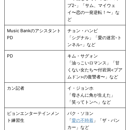
プ2-」「サム、マイウェ
イ〜恋の一発逆転！〜」な
ど
Music Bankのアシスタント
チョン・ハンビ
PD
「シグナル」「愛の迷宮-ト
ンネル-」など
PD
キム・サグォン
「油っこいロマンス」「甘
くない女たち〜付岩洞<プア
ムドン>の復讐者〜」など
カン記者
イ・ジョンホ
「母さんに角が生えた」
「笑ってトンヘ」など
ピョンエンターテインメン
パク・ソヨン
ト練習生
「
愛の不時着
」「ザ・バン
カー」など