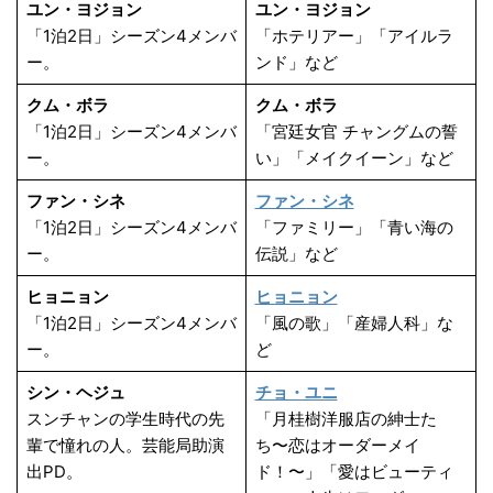
ユン・ヨジョン
ユン・ヨジョン
「1泊2日」シーズン4メンバ
「ホテリアー」「アイルラ
ー。
ンド」など
クム・ボラ
クム・ボラ
「1泊2日」シーズン4メンバ
「宮廷女官 チャングムの誓
ー。
い」「メイクイーン」など
ファン・シネ
ファン・シネ
「1泊2日」シーズン4メンバ
「ファミリー」「青い海の
ー。
伝説」など
ヒョニョン
ヒョニョン
「1泊2日」シーズン4メンバ
「風の歌」「産婦人科」な
ー。
ど
シン・ヘジュ
チョ・ユニ
スンチャンの学生時代の先
「月桂樹洋服店の紳士た
輩で憧れの人。芸能局助演
ち〜恋はオーダーメイ
出PD。
ド！〜」「愛はビューティ