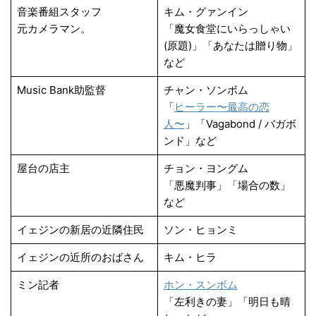
音楽番組スタッフ
キム・グァンイン
元カメラマン。
「魔女食堂にいらっしゃい
(原題)」「あなたは贈り物」
など
Music Bank助監督
チャン・ソンボム
「
ヒーラー〜最高の恋
人〜
」「Vagabond / バガボ
ンド」など
屋台の店主
チョン・ヨングム
「悪魔判事」「場合の数」
など
イェジンの新居の近隣住民
ソン・ヒョンミ
イェジンの近所のおばさん
キム・ヒラ
ミン記者
ホン・スンボム
「左利きの妻」「明日も晴