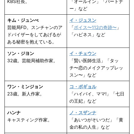
KBS社長。
「オールイン」「パートナ
ー」など
キム・ジュンべ
イ・ジュスン
芸能局FD。スンチャンのア
「
ボイス〜112の奇跡〜
」
ドバイザーをしてあげるが
「ハピネス」など
ある秘密を抱えている。
ソン・ジヨン
イ・チェウン
32歳。芸能局補助作家。
「賢い医師生活」「タッ
チ〜恋のメイクアップレッ
スン〜」など
ワン・ミンジョン
コ・ボギョル
23歳。新人作家。
「ハイバイ、ママ!」「七日
の王妃」など
ハンナ
ノ・スザンナ
キャスティング作家。
「あいつがそいつだ」「黄
金の私の人生」など