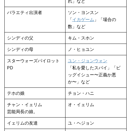
れ」など
バラエティ出演者
ソン・ヨンスン
「
イカゲーム
」「場合の
数」など
シンディの父
キム・スホン
シンディの母
ノ・ヒョユン
スターウォーズパイロット
ユン・ジョンウォン
PD
「私を愛したスパイ」「ビ
ッグイシュー〜正義か悪
か〜」など
テホの娘
チョン・ハニ
チャン・イェリム
オ・イェリム
芸能局長の娘。
イェリムの友達
ユ・ヘジョン