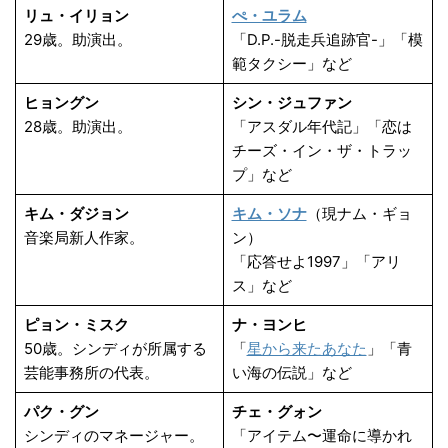
リュ・イリョン
ぺ・ユラム
29歳。助演出。
「D.P.-脱走兵追跡官-」「模
範タクシー」など
ヒョングン
シン・ジュファン
28歳。助演出。
「アスダル年代記」「恋は
チーズ・イン・ザ・トラッ
プ」など
キム・ダジョン
キム・ソナ
（現ナム・ギョ
音楽局新人作家。
ン）
「応答せよ1997」「アリ
ス」など
ピョン・ミスク
ナ・ヨンヒ
50歳。シンディが所属する
「
星から来たあなた
」「青
芸能事務所の代表。
い海の伝説」など
パク・グン
チェ・グォン
シンディのマネージャー。
「アイテム〜運命に導かれ