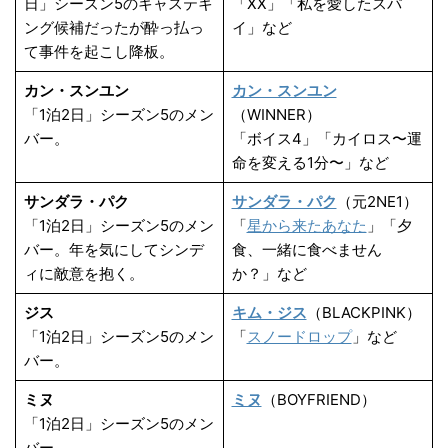
日」シーズン5のキャステキ
「XX」「私を愛したスパ
ング候補だったが酔っ払っ
イ」など
て事件を起こし降板。
カン・スンユン
カン・スンユン
「1泊2日」シーズン5のメン
（WINNER）
バー。
「ボイス4」「カイロス〜運
命を変える1分〜」など
サンダラ・パク
サンダラ・パク
（元2NE1）
「1泊2日」シーズン5のメン
「
星から来たあなた
」「夕
バー。年を気にしてシンデ
食、一緒に食べません
ィに敵意を抱く。
か？」など
ジス
キム・ジス
（BLACKPINK）
「1泊2日」シーズン5のメン
「
スノードロップ
」など
バー。
ミヌ
ミヌ
（BOYFRIEND）
「1泊2日」シーズン5のメン
バー。