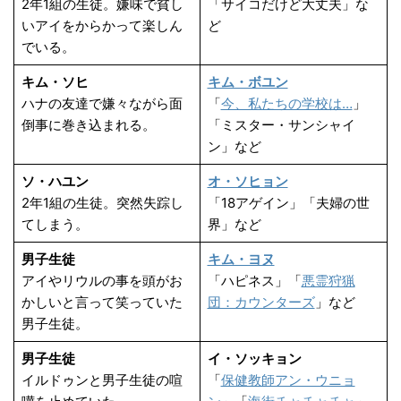
2年1組の生徒。嫌味で貧し
「サイコだけど大丈夫」な
いアイをからかって楽しん
ど
でいる。
キム・ソヒ
キム・ボユン
ハナの友達で嫌々ながら面
「
今、私たちの学校は…
」
倒事に巻き込まれる。
「ミスター・サンシャイ
ン」など
ソ・ハユン
オ・ソヒョン
2年1組の生徒。突然失踪し
「18アゲイン」「夫婦の世
てしまう。
界」など
男子生徒
キム・ヨヌ
アイやリウルの事を頭がお
「ハピネス」「
悪霊狩猟
かしいと言って笑っていた
団：カウンターズ
」など
男子生徒。
男子生徒
イ・ソッキョン
イルドゥンと男子生徒の喧
「
保健教師アン・ウニョ