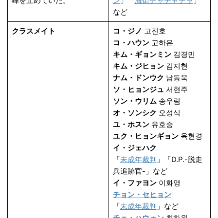
嘩を止めていた。
ン
」「
海街チャチャチャ
」
など
クラスメイト
コ・ジノ
고진호
コ・ハウン
고하은
キム・ギョンミン
김경민
キム・ジヒョン
김지현
ナム・ドンウク
남동욱
ソ・ヒョンジュ
서현주
ソン・ウリム
송우림
オ・ソンシク
오성식
ユ・ホスン
유호승
ユク・ヒョンギョン
육현경
イ・ジェハク
「
未成年裁判
」「D.P.-脱走
兵追跡官-」など
イ・ファヨン
이화영
チョン・セヒョン
「
未成年裁判
」など
チェ・ハウォン
최하원