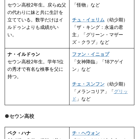
セウン高校2年生。戻らぬ父
「怪物」など
の代わりに妹と共に生計を
立てている。数学だけはイ
チュ・イェリム
（幼少期）
ルドゥンよりも成績がい
「ザ・キング：永遠の君
い。
主」「グリーン・マザー
ズ・クラブ」など
ナ・イルドゥン
ファン・イニョプ
セウン高校2年生。学年1位
「女神降臨」「18アゲイ
の秀才で有名な検事を父に
ン」など
持つ。
チェ・スンフン
（幼少期）
「メランコリア」「
グリッ
ド
」など
●セウン高校
ペク・ハナ
チ・ヘウォン