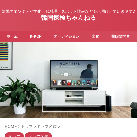
韓国のエンタメや文化、お料理、スポット情報などをお届けしていきます♪
韓国探検ちゃんねる
ホーム
K-POP
オーディション
文化
韓国語学習
HOME
>
ドラマ
>
ドラマ名鑑
>
ドラマ
ドラマ名鑑