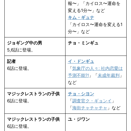
報〜」「カイロス〜運命を
変える1分〜」など
キム・ギュナ
「カイロス〜運命を変える1
分〜」など
ジョギング中の男
チョ・ミンギュ
5,6話に登場。
記者
イ・ドンギュ
6話に登場。
「
気象庁の人々: 社内恋愛は
予測不能?!
」「
未成年裁判
」
など
マジックレストランの子供
チョ・シヨン
6話に登場。
「
調査官ク・ギョンイ
」
「
海街チャチャチャ
」など
マジックレストランの子供
ユ・ジワン
6話に登場。