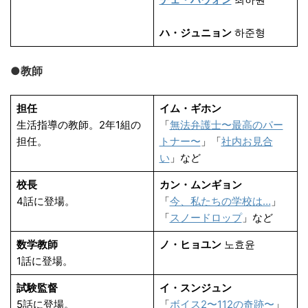
ハ・ジュニョン
하준형
●教師
担任
イム・ギホン
生活指導の教師。2年1組の
「
無法弁護士〜最高のパー
担任。
トナー〜
」「
社内お見合
い
」など
校長
カン・ムンギョン
4話に登場。
「
今、私たちの学校は…
」
「
スノードロップ
」など
数学教師
ノ・ヒョユン
노효윤
1話に登場。
試験監督
イ・スンジュン
5話に登場。
「
ボイス2〜112の奇跡〜
」