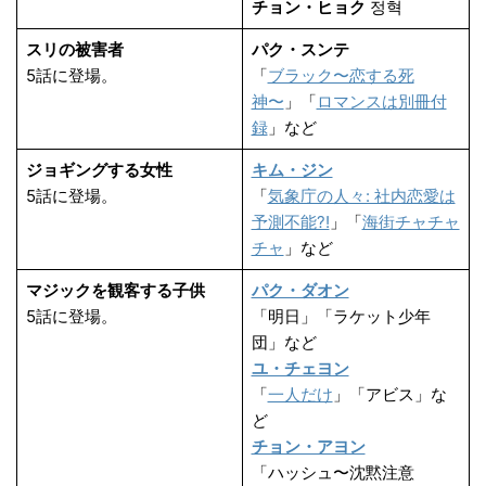
チョン・ヒョク
정혁
スリの被害者
パク・スンテ
5話に登場。
「
ブラック〜恋する死
神〜
」「
ロマンスは別冊付
録
」など
ジョギングする女性
キム・ジン
5話に登場。
「
気象庁の人々: 社内恋愛は
予測不能?!
」「
海街チャチャ
チャ
」など
マジックを観客する子供
パク・ダオン
5話に登場。
「明日」「ラケット少年
団」など
ユ・チェヨン
「
一人だけ
」「アビス」な
ど
チョン・アヨン
「ハッシュ〜沈黙注意