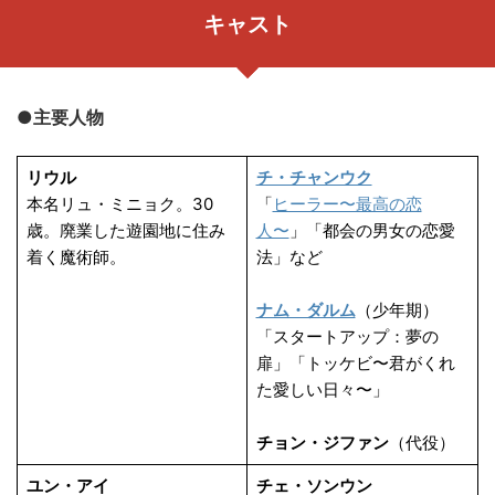
キャスト
●主要人物
リウル
チ・チャンウク
本名リュ・ミニョク。30
「
ヒーラー〜最高の恋
歳。廃業した遊園地に住み
人〜
」「都会の男女の恋愛
着く魔術師。
法」など
ナム・ダルム
（少年期）
「スタートアップ：夢の
扉」「トッケビ〜君がくれ
た愛しい日々〜」
チョン・ジファン
（代役）
ユン・アイ
チェ・ソンウン