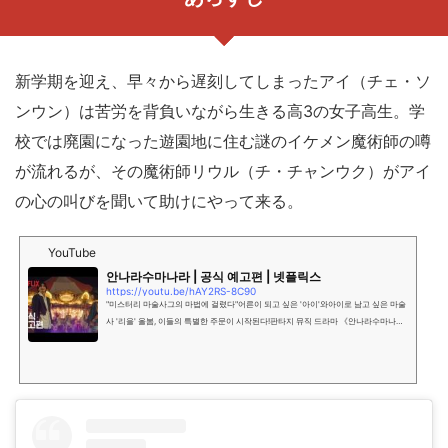
新学期を迎え、早々から遅刻してしまったアイ（チェ・ソ
ンウン）は苦労を背負いながら生きる高3の女子高生。学
校では廃園になった遊園地に住む謎のイケメン魔術師の噂
が流れるが、その魔術師リウル（チ・チャンウク）がアイ
の心の叫びを聞いて助けにやって来る。
YouTube
안나라수마나라 | 공식 예고편 | 넷플릭스
https://youtu.be/hAY2RS-8C90
"미스터리 마술사그의 마법에 걸렸다"어른이 되고 싶은 '아이'와아이로 남고 싶은 마술
사 '리을' 올봄, 이들의 특별한 주문이 시작된다!판타지 뮤직 드라마 《안나라수마나
라》 5월 6일 오직 넷플릭스에서!#넷플릭스 #안나라수마나라 #TheSoundofMagic넷
플릭스 채널 구독: ht...