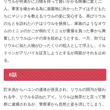
リウルが何者かに刃物を持って襲いかかる映像に驚く二
人。事実を確かめる為に遊園地に向かったアイは子どもた
ちにマジックを教えるリウルの姿に安心する。再びリウル
のもとを訪れたハナはリウルを挑発し、家族のようなオウ
ムのミニョのかごが倒れてミニョが重傷を負った事から興
奮したリウルはハナの首を絞めようとする。一方、街では
リウルに似た人物がひったくりの犯人として浮上し、イル
ドゥンがアリバイを証言しようとするが両親がそれを止め
る。
6話
貯水池からハユンの遺体が発見され、リウルの関与が疑わ
れる中、リウルを訪ねたアイ。リウルは無罪だと言って警
察に逮捕されるが、警察署から忽然と姿を消してしまう。