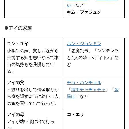
い
」など
キム・ファジュン
●アイの家族
ユン・ユイ
ホン・ジョンミン
小学生の妹。貧しいながら
「悪魔判事」「シンデレラ
苦労する姉を思いやって本
と4人の騎士<ナイト>」な
当の気持ちを我慢してい
ど
る。
アイの父
チョ・ハンチョル
不渡りを出して借金取りか
「
海街チャチャチャ
」「
智
ら身を隠すように幼い二人
異山
」など
の娘を置いて出て行った。
アイの母
コ・エリ
アイが幼い頃に出て行っ
た。