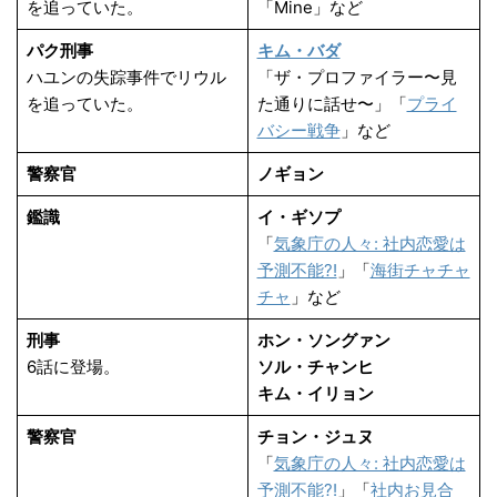
を追っていた。
「Mine」など
パク刑事
キム・バダ
ハユンの失踪事件でリウル
「ザ・プロファイラー〜見
を追っていた。
た通りに話せ〜」「
プライ
バシー戦争
」など
警察官
ノギョン
鑑識
イ・ギソプ
「
気象庁の人々: 社内恋愛は
予測不能?!
」「
海街チャチャ
チャ
」など
刑事
ホン・ソングァン
6話に登場。
ソル・チャンヒ
キム・イリョン
警察官
チョン・ジュヌ
「
気象庁の人々: 社内恋愛は
予測不能?!
」「
社内お見合