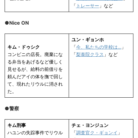
「
トレーサー
」など
●Nice ON
ユン・ギョンホ
キム・ドゥシク
「
今、私たちの学校は…
」
コンビニの店長。廃棄にな
「
梨泰院クラス
」など
る弁当をあげるなど優しく
見せるが、給料の前借りを
頼んだアイの体を撫で回し
て、現れたリウルに消され
た。
●警察
キム刑事
チェ・ヨンジュン
ハユンの失踪事件でリウル
「
調査官ク・ギョンイ
」