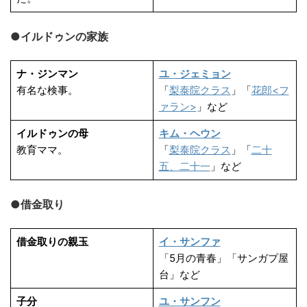
●イルドゥンの家族
ナ・ジンマン
ユ・ジェミョン
有名な検事。
「
梨泰院クラス
」「
花郎<フ
ァラン>
」など
イルドゥンの母
キム・ヘウン
教育ママ。
「
梨泰院クラス
」「
二十
五、二十一
」など
●借金取り
借金取りの親玉
イ・サンファ
「5月の青春」「サンガプ屋
台」など
子分
ユ・サンフン