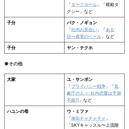
「
ダークホール
」「模範タ
クシー」など
子分
パク・ノギョン
「
社内お見合い
」「
ある
日〜真実のベール
」など
子分
ヤン・テクホ
●その他
大家
ユ・サンボン
「
プライバシー戦争
」「
気
象庁の人々: 社内恋愛は予測
不能?!
」など
ハユンの母
ウ・ミファ
「
海街チャチャチャ
」
「SKYキャッスル〜上流階