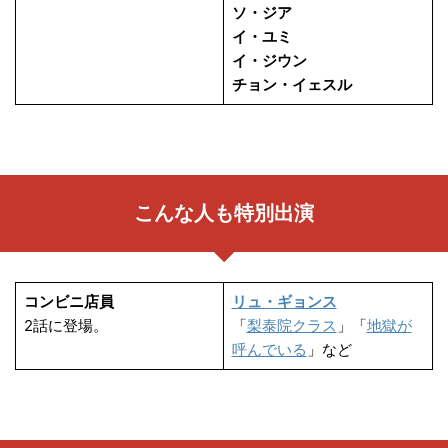
ソ・ジア
イ・ユミ
イ・ジウン
チョン・イェスル
こんな人も特別出演
コンビニ店員
リュ・ギョンス
2話に登場。
「
梨泰院クラス
」「
地獄が
呼んでいる
」など