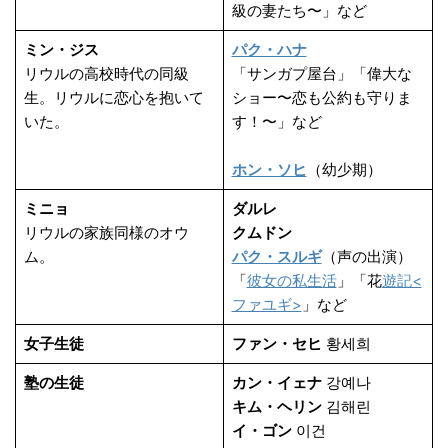
級の妻たち〜」など
ミン・ジス
パク・ハナ
リウルの高校時代の同級
「サンガプ屋台」「偉大な
生。リウルに恋心を抱いて
ショー〜恋も公約も守りま
いた。
す！〜」など
ホン・ソヒ
（幼少期）
ミニョ
ダルレ
リウルの家族同様のオウ
クムドン
ム。
パク・スルギ
（声の出演）
「
彼女の私生活
」「花
遊記<
ファユギ>
」など
女子生徒
ファン・セヒ
황세희
塾の生徒
カン・イェナ
강예나
キム・ヘリン
김해린
イ・ゴン
이건